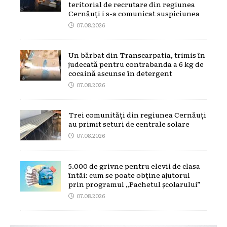
teritorial de recrutare din regiunea
Cernăuți i s-a comunicat suspiciunea
07.08.2026
Un bărbat din Transcarpatia, trimis în
judecată pentru contrabanda a 6 kg de
cocaină ascunse în detergent
07.08.2026
Trei comunități din regiunea Cernăuți
au primit seturi de centrale solare
07.08.2026
5.000 de grivne pentru elevii de clasa
întâi: cum se poate obține ajutorul
prin programul „Pachetul școlarului”
07.08.2026