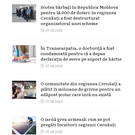
Scotea bărbați în Republica Moldova
pentru 14.000 de dolari: în regiunea
Cernăuți a fost destructurat
organizatorul unei scheme
07.08.2026
În Transcarpatia, o doctoriță a fost
condamnată pentru că a depus
declarația de avere pe suport de hârtie
07.08.2026
O comunitate din regiunea Cernăuți a
plătit 15 milioane de grivne pentru un
adăpost școlar care încă nu există
07.08.2026
O iarnă grea urmează: cum se pot
pregăti locuitorii regiunii Cernăuți
07.08.2026