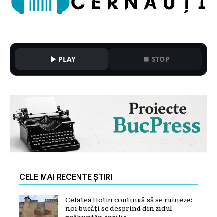
PLAY
STOP
CELE MAI RECENTE ȘTIRI
Cetatea Hotin continuă să se ruineze:
noi bucăți se desprind din zidul
prăbușit în aprilie