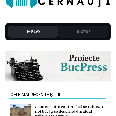
PLAY
STOP
CELE MAI RECENTE ȘTIRI
Cetatea Hotin continuă să se ruineze:
noi bucăți se desprind din zidul
prăbușit în aprilie