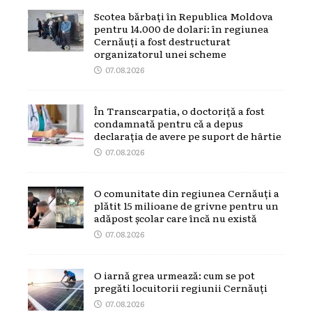
Scotea bărbați în Republica Moldova
pentru 14.000 de dolari: în regiunea
Cernăuți a fost destructurat
organizatorul unei scheme
07.08.2026
În Transcarpatia, o doctoriță a fost
condamnată pentru că a depus
declarația de avere pe suport de hârtie
07.08.2026
O comunitate din regiunea Cernăuți a
plătit 15 milioane de grivne pentru un
adăpost școlar care încă nu există
07.08.2026
O iarnă grea urmează: cum se pot
pregăti locuitorii regiunii Cernăuți
07.08.2026