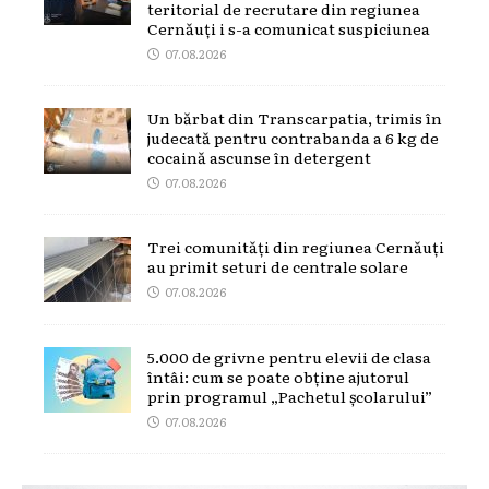
teritorial de recrutare din regiunea
Cernăuți i s-a comunicat suspiciunea
07.08.2026
Un bărbat din Transcarpatia, trimis în
judecată pentru contrabanda a 6 kg de
cocaină ascunse în detergent
07.08.2026
Trei comunități din regiunea Cernăuți
au primit seturi de centrale solare
07.08.2026
5.000 de grivne pentru elevii de clasa
întâi: cum se poate obține ajutorul
prin programul „Pachetul școlarului”
07.08.2026