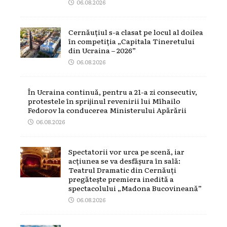
06.08.2026
Cernăuțiul s-a clasat pe locul al doilea
în competiția „Capitala Tineretului
din Ucraina – 2026”
06.08.2026
În Ucraina continuă, pentru a 21-a zi consecutiv,
protestele în sprijinul revenirii lui Mîhailo
Fedorov la conducerea Ministerului Apărării
06.08.2026
Spectatorii vor urca pe scenă, iar
acțiunea se va desfășura în sală:
Teatrul Dramatic din Cernăuți
pregătește premiera inedită a
spectacolului „Madona Bucovineană”
06.08.2026