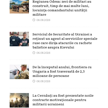
Regiunea Odesa: zeci de militari au
construit, timp de mai multe luni,
locuința comandantului unității
militare
06.08.2026
Serviciul de Securitate al Ucrainei a
reținut un agent al serviciilor speciale
ruse care dirija atacurile cu rachete
balistice asupra Kievului
06.08.2026
De la începutul anului, frontiera cu
Ungaria a fost traversată de 2,3
milioane de persoane
06.08.2026
La Cernăuți au fost prezentate noile
contracte motivaționale pentru
militarii ucraineni