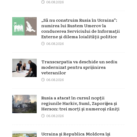
06.08.2026
„Să nu construim Rusia în Ucraina”:
numirea lui Rustem Umerov la
conducerea Serviciului de Informații
Externe și dilema loialității politice
06.08.2026
Transcarpatia va deschide un sediu
modernizat pentru sprijinirea
veteranilor
06.08.2026
Rusia a atacat în cursul nopții
regiunile Harkiv, Sumî, Zaporijjea și
Herson: trei morți și numeroși răniți
06.08.2026
Ucraina și Republica Moldova își