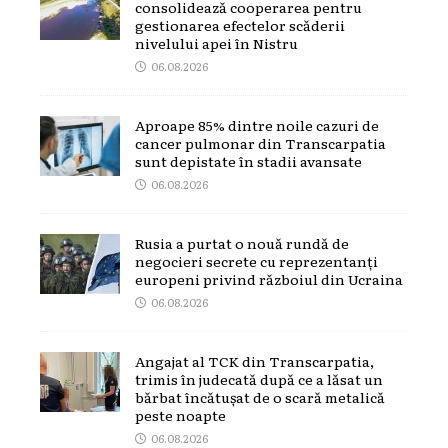
consolidează cooperarea pentru
gestionarea efectelor scăderii
nivelului apei în Nistru
06.08.2026
Aproape 85% dintre noile cazuri de
cancer pulmonar din Transcarpatia
sunt depistate în stadii avansate
06.08.2026
Rusia a purtat o nouă rundă de
negocieri secrete cu reprezentanți
europeni privind războiul din Ucraina
06.08.2026
Angajat al TCK din Transcarpatia,
trimis în judecată după ce a lăsat un
bărbat încătușat de o scară metalică
peste noapte
06.08.2026