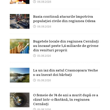
06.08.2026
Rusia continuă atacurile împotriva
populației civile din regiunea Odesa
06.08.2026
Bugetele locale din regiunea Cernăuți
au încasat peste 5,4 miliarde de grivne
din venituri proprii
05.08.2026
La un iaz din satul Crasnoșoara Veche
s-au înecat doi bărbați
05.08.2026
O femeie de 74 de ani a murit după ce a
căzut într-o fântână, în regiunea
Cernăuți
05.08.2026