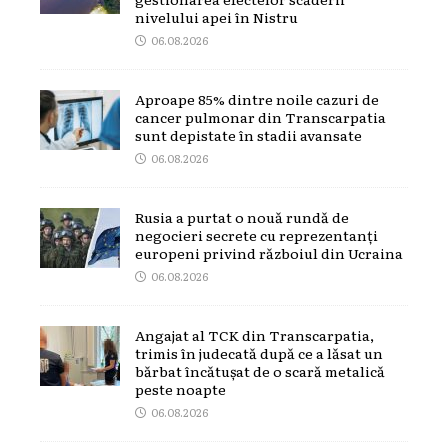
nivelului apei în Nistru
06.08.2026
Aproape 85% dintre noile cazuri de
cancer pulmonar din Transcarpatia
sunt depistate în stadii avansate
06.08.2026
Rusia a purtat o nouă rundă de
negocieri secrete cu reprezentanți
europeni privind războiul din Ucraina
06.08.2026
Angajat al TCK din Transcarpatia,
trimis în judecată după ce a lăsat un
bărbat încătușat de o scară metalică
peste noapte
06.08.2026