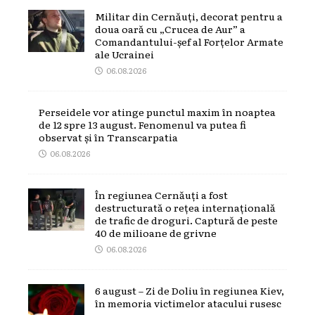
Militar din Cernăuți, decorat pentru a
doua oară cu „Crucea de Aur” a
Comandantului-șef al Forțelor Armate
ale Ucrainei
06.08.2026
Perseidele vor atinge punctul maxim în noaptea
de 12 spre 13 august. Fenomenul va putea fi
observat și în Transcarpatia
06.08.2026
În regiunea Cernăuți a fost
destructurată o rețea internațională
de trafic de droguri. Captură de peste
40 de milioane de grivne
06.08.2026
6 august – Zi de Doliu în regiunea Kiev,
în memoria victimelor atacului rusesc