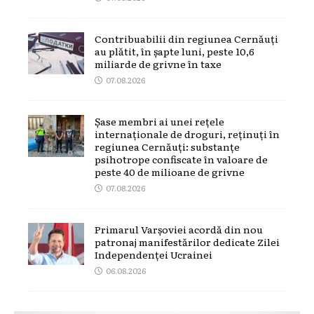
Contribuabilii din regiunea Cernăuți
au plătit, în șapte luni, peste 10,6
miliarde de grivne în taxe
07.08.2026
Șase membri ai unei rețele
internaționale de droguri, reținuți în
regiunea Cernăuți: substanțe
psihotrope confiscate în valoare de
peste 40 de milioane de grivne
07.08.2026
Primarul Varșoviei acordă din nou
patronaj manifestărilor dedicate Zilei
Independenței Ucrainei
06.08.2026