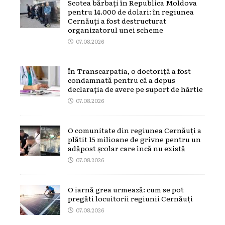
Scotea bărbați în Republica Moldova
pentru 14.000 de dolari: în regiunea
Cernăuți a fost destructurat
organizatorul unei scheme
07.08.2026
În Transcarpatia, o doctoriță a fost
condamnată pentru că a depus
declarația de avere pe suport de hârtie
07.08.2026
O comunitate din regiunea Cernăuți a
plătit 15 milioane de grivne pentru un
adăpost școlar care încă nu există
07.08.2026
O iarnă grea urmează: cum se pot
pregăti locuitorii regiunii Cernăuți
07.08.2026