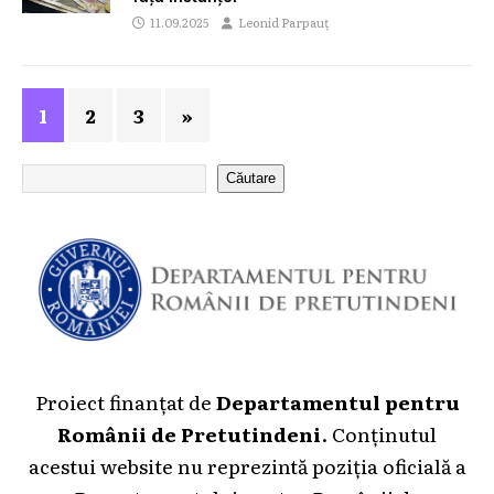
11.09.2025
Leonid Parpauț
1
2
3
»
Căutare
Proiect finanțat de
Departamentul pentru
Românii de Pretutindeni
. Conținutul
acestui website nu reprezintă poziția oficială a