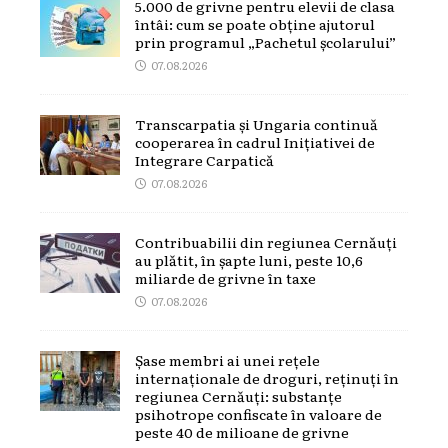
5.000 de grivne pentru elevii de clasa
întâi: cum se poate obține ajutorul
prin programul „Pachetul școlarului”
07.08.2026
Transcarpatia și Ungaria continuă
cooperarea în cadrul Inițiativei de
Integrare Carpatică
07.08.2026
Contribuabilii din regiunea Cernăuți
au plătit, în șapte luni, peste 10,6
miliarde de grivne în taxe
07.08.2026
Șase membri ai unei rețele
internaționale de droguri, reținuți în
regiunea Cernăuți: substanțe
psihotrope confiscate în valoare de
peste 40 de milioane de grivne