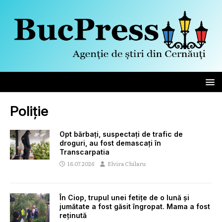
Poliție
Opt bărbați, suspectați de trafic de
droguri, au fost demascați în
Transcarpatia
16.07.2026
Elvira Chilaru
În Ciop, trupul unei fetițe de o lună și
jumătate a fost găsit îngropat. Mama a fost
reținută