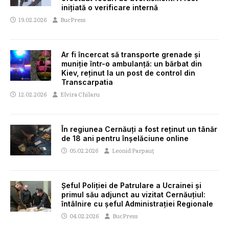
inițiată o verificare internă
19.02.2026
BucPress
Ar fi încercat să transporte grenade și
muniție într-o ambulanță: un bărbat din
Kiev, reținut la un post de control din
Transcarpatia
12.02.2026
Elvira Chilaru
În regiunea Cernăuți a fost reținut un tânăr
de 18 ani pentru înșelăciune online
05.02.2026
Leonid Parpauț
Șeful Poliției de Patrulare a Ucrainei și
primul său adjunct au vizitat Cernăuțiul:
întâlnire cu șeful Administrației Regionale
04.02.2026
BucPress