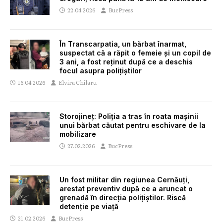
22.04.2026
BucPress
În Transcarpatia, un bărbat înarmat,
suspectat că a răpit o femeie și un copil de
3 ani, a fost reținut după ce a deschis
focul asupra polițiștilor
16.04.2026
Elvira Chilaru
Storojineț: Poliția a tras în roata mașinii
unui bărbat căutat pentru eschivare de la
mobilizare
27.02.2026
BucPress
Un fost militar din regiunea Cernăuți,
arestat preventiv după ce a aruncat o
grenadă în direcția polițiștilor. Riscă
detenție pe viață
21.02.2026
BucPress