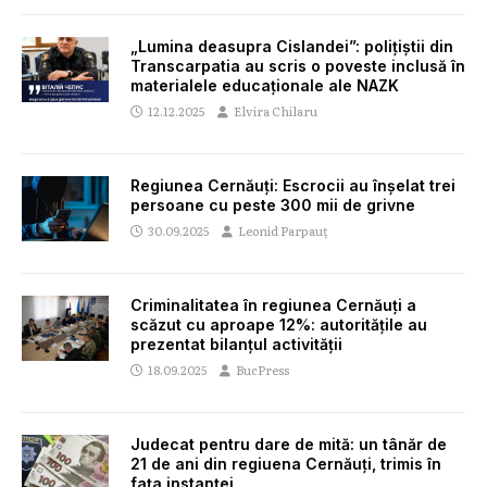
„Lumina deasupra Cislandei”: polițiștii din
Transcarpatia au scris o poveste inclusă în
materialele educaționale ale NAZK
12.12.2025
Elvira Chilaru
Regiunea Cernăuți: Escrocii au înșelat trei
persoane cu peste 300 mii de grivne
30.09.2025
Leonid Parpauț
Criminalitatea în regiunea Cernăuți a
scăzut cu aproape 12%: autoritățile au
prezentat bilanțul activității
18.09.2025
BucPress
Judecat pentru dare de mită: un tânăr de
21 de ani din regiuena Cernăuți, trimis în
fața instanței