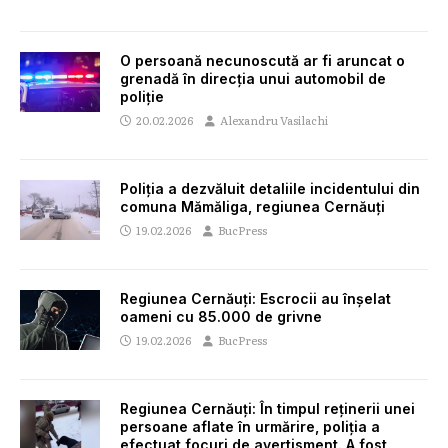
O persoană necunoscută ar fi aruncat o
grenadă în direcția unui automobil de
poliție
20.02.2026
Alexandru Vasilachi
Poliția a dezvăluit detaliile incidentului din
comuna Mămăliga, regiunea Cernăuți
19.02.2026
BucPress
Regiunea Cernăuți: Escrocii au înșelat
oameni cu 85.000 de grivne
19.02.2026
BucPress
Regiunea Cernăuți: În timpul reținerii unei
persoane aflate în urmărire, poliția a
efectuat focuri de avertisment. A fost