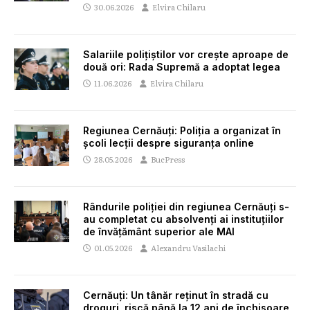
30.06.2026
Elvira Chilaru
Salariile polițiștilor vor crește aproape de
două ori: Rada Supremă a adoptat legea
11.06.2026
Elvira Chilaru
Regiunea Cernăuți: Poliția a organizat în
școli lecții despre siguranța online
28.05.2026
BucPress
Rândurile poliției din regiunea Cernăuți s-
au completat cu absolvenți ai instituțiilor
de învățământ superior ale MAI
01.05.2026
Alexandru Vasilachi
Cernăuți: Un tânăr reținut în stradă cu
droguri, riscă până la 12 ani de închisoare