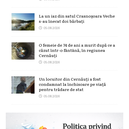
La un iaz din satul Crasnoșoara Veche
s-au înecat doi bărbați
05.08.2026
O femeie de 74 de ani a murit după ce a
căzut într-o fântână, în regiunea
Cernăuți
05.08.2026
Un locuitor din Cernăuți a fost
condamnat la închisoare pe viață
pentru trădare de stat
05.08.2026