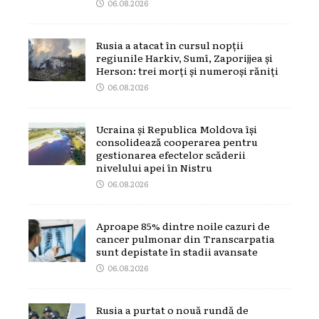
06.08.2026
Rusia a atacat în cursul nopții
regiunile Harkiv, Sumî, Zaporijjea și
Herson: trei morți și numeroși răniți
06.08.2026
Ucraina și Republica Moldova își
consolidează cooperarea pentru
gestionarea efectelor scăderii
nivelului apei în Nistru
06.08.2026
Aproape 85% dintre noile cazuri de
cancer pulmonar din Transcarpatia
sunt depistate în stadii avansate
06.08.2026
Rusia a purtat o nouă rundă de