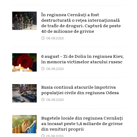
În regiunea Cernăuți a fost
destructurată o rețea internațională
de trafic de droguri. Captură de peste
40 de milioane de grivne
06.08.2026
6 august – Zi de Doliu în regiunea Kiev,
în memoria victimelor atacului rusesc
06.08.2026
Rusia continuă atacurile împotriva
populației civile din regiunea Odesa
06.08.2026
Bugetele locale din regiunea Cernăuți
au încasat peste 5,4 miliarde de grivne
din venituri proprii
05.08.2026