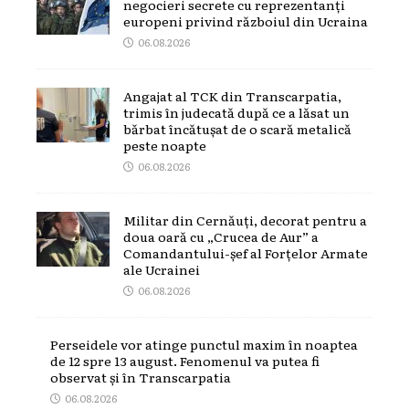
negocieri secrete cu reprezentanți
europeni privind războiul din Ucraina
06.08.2026
Angajat al TCK din Transcarpatia,
trimis în judecată după ce a lăsat un
bărbat încătușat de o scară metalică
peste noapte
06.08.2026
Militar din Cernăuți, decorat pentru a
doua oară cu „Crucea de Aur” a
Comandantului-șef al Forțelor Armate
ale Ucrainei
06.08.2026
Perseidele vor atinge punctul maxim în noaptea
de 12 spre 13 august. Fenomenul va putea fi
observat și în Transcarpatia
06.08.2026