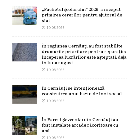
„Pachetul școlarului” 2026: a început
primirea cererilor pentru ajutorul de
stat
10.08.2026
În regiunea Cernăuți au fost stabilite
drumurile prioritare pentru reparație:
începerea lucrărilor este așteptată deja
în luna august
10.08.2026
În Cernăuți se intenționează
construirea unui bazin de înot social
10.08.2026
În Parcul Șevcenko din Cernăuți au
fost instalate arcade răcoritoare cu
apă
10.08.2026