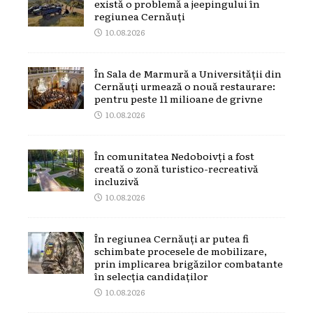
există o problemă a jeepingului în
regiunea Cernăuți
10.08.2026
În Sala de Marmură a Universității din
Cernăuți urmează o nouă restaurare:
pentru peste 11 milioane de grivne
10.08.2026
În comunitatea Nedoboivți a fost
creată o zonă turistico-recreativă
incluzivă
10.08.2026
În regiunea Cernăuți ar putea fi
schimbate procesele de mobilizare,
prin implicarea brigăzilor combatante
în selecția candidaților
10.08.2026