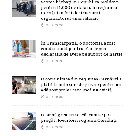
Scotea bărbați în Republica Moldova
pentru 14.000 de dolari: în regiunea
Cernăuți a fost destructurat
organizatorul unei scheme
07.08.2026
În Transcarpatia, o doctoriță a fost
condamnată pentru că a depus
declarația de avere pe suport de hârtie
07.08.2026
O comunitate din regiunea Cernăuți a
plătit 15 milioane de grivne pentru un
adăpost școlar care încă nu există
07.08.2026
O iarnă grea urmează: cum se pot
pregăti locuitorii regiunii Cernăuți
07.08.2026