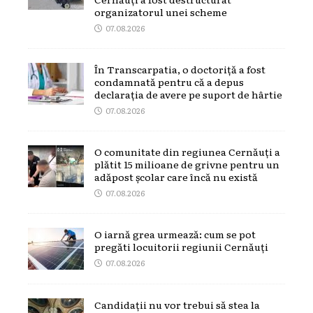
organizatorul unei scheme
07.08.2026
În Transcarpatia, o doctoriță a fost
condamnată pentru că a depus
declarația de avere pe suport de hârtie
07.08.2026
O comunitate din regiunea Cernăuți a
plătit 15 milioane de grivne pentru un
adăpost școlar care încă nu există
07.08.2026
O iarnă grea urmează: cum se pot
pregăti locuitorii regiunii Cernăuți
07.08.2026
Candidații nu vor trebui să stea la