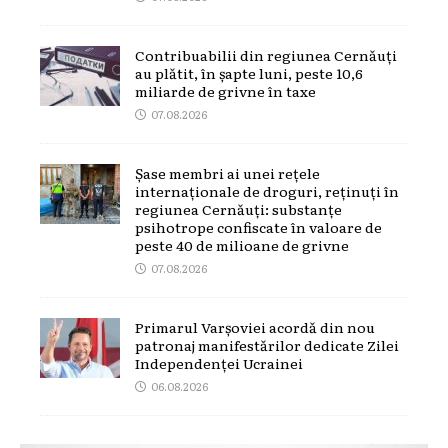
Contribuabilii din regiunea Cernăuți
au plătit, în șapte luni, peste 10,6
miliarde de grivne în taxe
07.08.2026
Șase membri ai unei rețele
internaționale de droguri, reținuți în
regiunea Cernăuți: substanțe
psihotrope confiscate în valoare de
peste 40 de milioane de grivne
07.08.2026
Primarul Varșoviei acordă din nou
patronaj manifestărilor dedicate Zilei
Independenței Ucrainei
06.08.2026