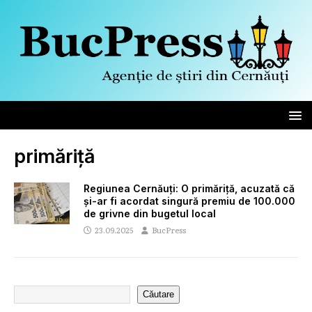
primăriță
Regiunea Cernăuți: O primăriță, acuzată că
și-ar fi acordat singură premiu de 100.000
de grivne din bugetul local
23.09.2025
BucPress
Căutare