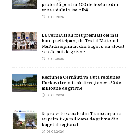
protejată pentru 400 de hectare din
zona Râului Tisa Albă
05.08.2026
La Cernăuți au fost premiați cei mai
buni participanți la Testul Național
Multidisciplinar: din buget s-au alocat
500 de mii de grivne
05.08.2026
Regiunea Cernăuți va ajuta regiunea
Harkov: trebuie să direcționeze 52 de
milioane de grivne
05.08.2026
15 proiecte sociale din Transcarpatia
au primit 2,8 milioane de grivne din
bugetul regional
05.08.2026