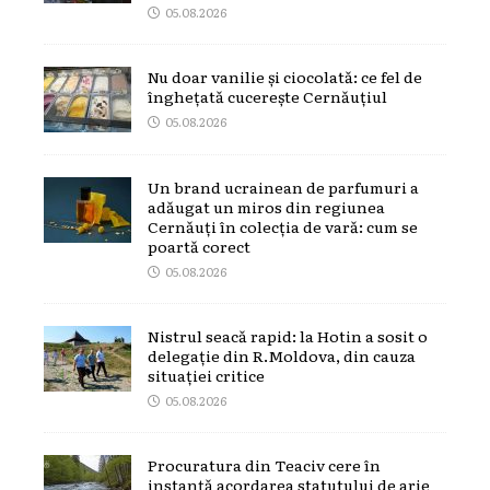
05.08.2026
Nu doar vanilie și ciocolată: ce fel de
înghețată cucerește Cernăuțiul
05.08.2026
Un brand ucrainean de parfumuri a
adăugat un miros din regiunea
Cernăuți în colecția de vară: cum se
poartă corect
05.08.2026
Nistrul seacă rapid: la Hotin a sosit o
delegație din R.Moldova, din cauza
situației critice
05.08.2026
Procuratura din Teaciv cere în
instanță acordarea statutului de arie