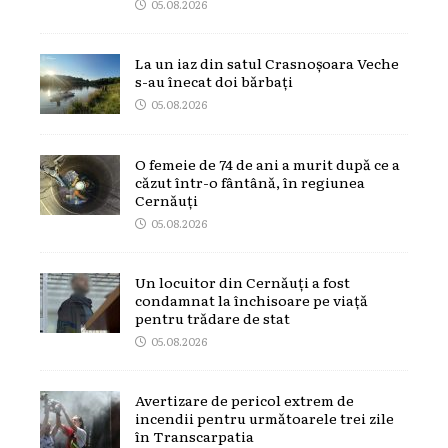
05.08.2026
La un iaz din satul Crasnoșoara Veche
s-au înecat doi bărbați
05.08.2026
O femeie de 74 de ani a murit după ce a
căzut într-o fântână, în regiunea
Cernăuți
05.08.2026
Un locuitor din Cernăuți a fost
condamnat la închisoare pe viață
pentru trădare de stat
05.08.2026
Avertizare de pericol extrem de
incendii pentru următoarele trei zile
în Transcarpatia