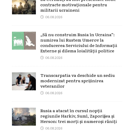
contracte motivaționale pentru
militarii ucraineni
06.08.2026
„Să nu construim Rusia în Ucraina”:
numirea lui Rustem Umerov la
conducerea Serviciului de Informații
Externe și dilema loialității politice
06.08.2026
Transcarpatia va deschide un sediu
modernizat pentru sprijinirea
veteranilor
06.08.2026
Rusia a atacat în cursul nopții
regiunile Harkiv, Sumî, Zaporijjea și
Herson: trei morți și numeroși răniți
06.08.2026