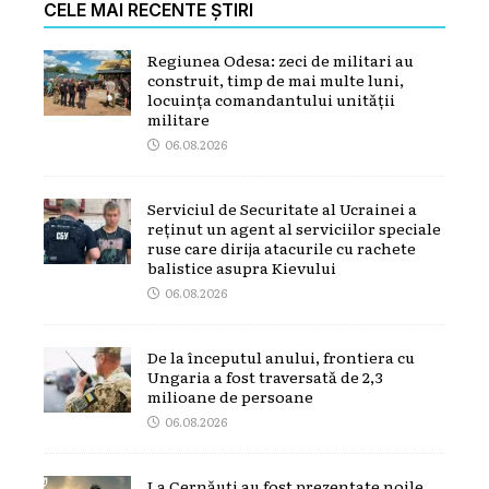
CELE MAI RECENTE ȘTIRI
Regiunea Odesa: zeci de militari au
construit, timp de mai multe luni,
locuința comandantului unității
militare
06.08.2026
Serviciul de Securitate al Ucrainei a
reținut un agent al serviciilor speciale
ruse care dirija atacurile cu rachete
balistice asupra Kievului
06.08.2026
De la începutul anului, frontiera cu
Ungaria a fost traversată de 2,3
milioane de persoane
06.08.2026
La Cernăuți au fost prezentate noile