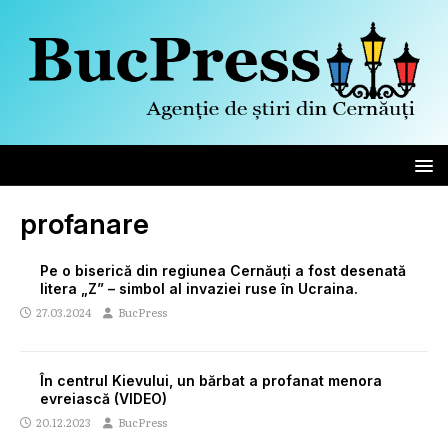
profanare
Pe o biserică din regiunea Cernăuți a fost desenată
litera „Z” – simbol al invaziei ruse în Ucraina.
27.03.2024
BucPress
În centrul Kievului, un bărbat a profanat menora
evreiască (VIDEO)
20.12.2023
BucPress