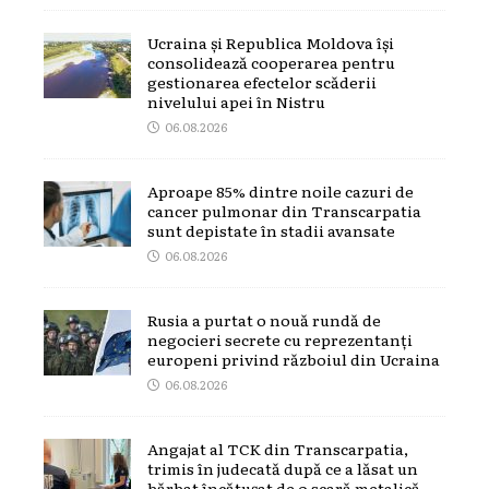
Ucraina și Republica Moldova își
consolidează cooperarea pentru
gestionarea efectelor scăderii
nivelului apei în Nistru
06.08.2026
Aproape 85% dintre noile cazuri de
cancer pulmonar din Transcarpatia
sunt depistate în stadii avansate
06.08.2026
Rusia a purtat o nouă rundă de
negocieri secrete cu reprezentanți
europeni privind războiul din Ucraina
06.08.2026
Angajat al TCK din Transcarpatia,
trimis în judecată după ce a lăsat un
bărbat încătușat de o scară metalică