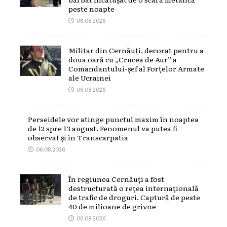
peste noapte
06.08.2026
Militar din Cernăuți, decorat pentru a
doua oară cu „Crucea de Aur” a
Comandantului-șef al Forțelor Armate
ale Ucrainei
06.08.2026
Perseidele vor atinge punctul maxim în noaptea
de 12 spre 13 august. Fenomenul va putea fi
observat și în Transcarpatia
06.08.2026
În regiunea Cernăuți a fost
destructurată o rețea internațională
de trafic de droguri. Captură de peste
40 de milioane de grivne
06.08.2026