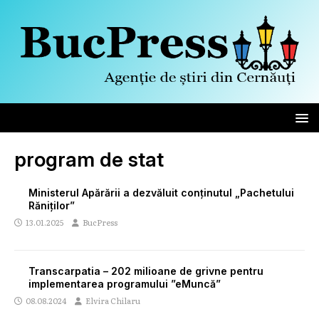
program de stat
Ministerul Apărării a dezvăluit conținutul „Pachetului
Răniților”
13.01.2025
BucPress
Transcarpatia – 202 milioane de grivne pentru
implementarea programului ”eMuncă”
08.08.2024
Elvira Chilaru