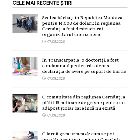
CELE MAI RECENTE ȘTIRI
Scotea bărbați în Republica Moldova
pentru 14.000 de dolari: în regiunea
Cernăuți a fost destructurat
organizatorul unei scheme
07.08.2026
În Transcarpatia, o doctoriță a fost
condamnată pentru că a depus
declarația de avere pe suport de hârtie
07.08.2026
O comunitate din regiunea Cernăuți a
plătit 15 milioane de grivne pentru un
adăpost școlar care încă nu există
07.08.2026
O iarnă grea urmează: cum se pot
pregăti locuitorii regiunii Cernăuți