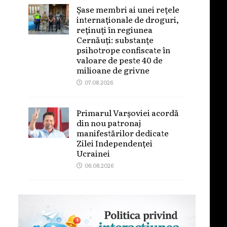
Șase membri ai unei rețele
internaționale de droguri,
reținuți în regiunea
Cernăuți: substanțe
psihotrope confiscate în
valoare de peste 40 de
milioane de grivne
07.08.2026
Primarul Varșoviei acordă
din nou patronaj
manifestărilor dedicate
Zilei Independenței
Ucrainei
06.08.2026