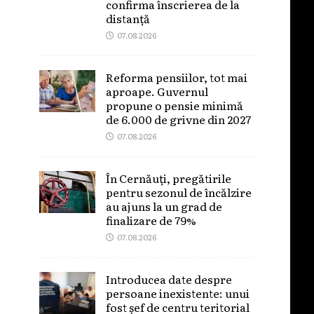
confirma înscrierea de la
distanță
07.08.2026
Reforma pensiilor, tot mai
aproape. Guvernul
propune o pensie minimă
de 6.000 de grivne din 2027
07.08.2026
În Cernăuți, pregătirile
pentru sezonul de încălzire
au ajuns la un grad de
finalizare de 79%
07.08.2026
Introducea date despre
persoane inexistente: unui
fost șef de centru teritorial