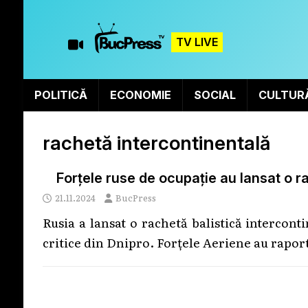
TV LIVE
POLITICĂ
ECONOMIE
SOCIAL
CULTUR
rachetă intercontinentală
Forțele ruse de ocupație au lansat o r
21.11.2024
BucPress
Rusia a lansat o rachetă balistică intercon
critice din Dnipro. Forțele Aeriene au raport