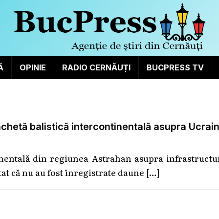
Ă
OPINIE
RADIO CERNĂUȚI
BUCPRESS TV
achetă balistică intercontinentală asupra Ucrain
tinentală din regiunea Astrahan asupra infrastructu
at că nu au fost înregistrate daune
[…]