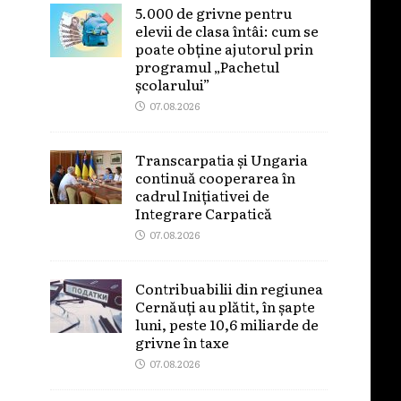
5.000 de grivne pentru
elevii de clasa întâi: cum se
poate obține ajutorul prin
programul „Pachetul
școlarului”
07.08.2026
Transcarpatia și Ungaria
continuă cooperarea în
cadrul Inițiativei de
Integrare Carpatică
07.08.2026
Contribuabilii din regiunea
Cernăuți au plătit, în șapte
luni, peste 10,6 miliarde de
grivne în taxe
07.08.2026