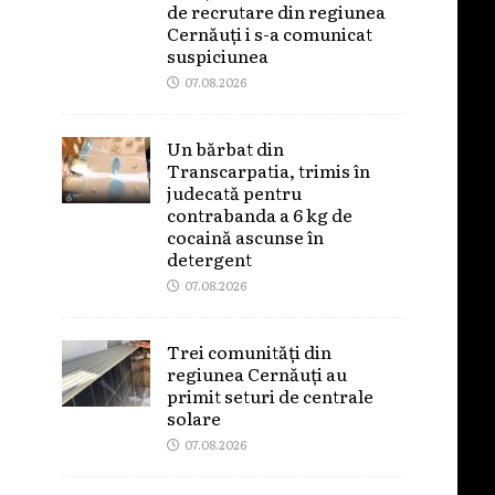
de recrutare din regiunea
Cernăuți i s-a comunicat
suspiciunea
07.08.2026
Un bărbat din
Transcarpatia, trimis în
judecată pentru
contrabanda a 6 kg de
cocaină ascunse în
detergent
07.08.2026
Trei comunități din
regiunea Cernăuți au
primit seturi de centrale
solare
07.08.2026