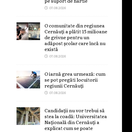
pe suport de hârtie
07.08.2026
O comunitate din regiunea
Cernăuți a plătit 15 milioane
de grivne pentru un
adăpost școlar care încă nu
există
07.08.2026
O iarnă grea urmează: cum
se pot pregăti locuitorii
regiunii Cernăuți
07.08.2026
Candidații nu vor trebui să
stea la coadă: Universitatea
Națională din Cernăuți a
explicat cum se poate