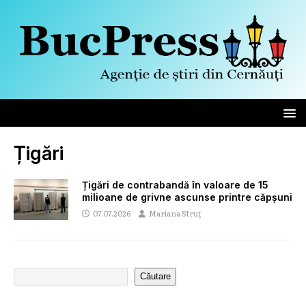
Țigări
Țigări de contrabandă în valoare de 15
milioane de grivne ascunse printre căpșuni
07.07.2026
Mariana Struț
Căutare