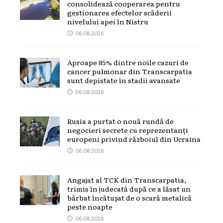
consolidează cooperarea pentru
gestionarea efectelor scăderii
nivelului apei în Nistru
06.08.2026
Aproape 85% dintre noile cazuri de
cancer pulmonar din Transcarpatia
sunt depistate în stadii avansate
06.08.2026
Rusia a purtat o nouă rundă de
negocieri secrete cu reprezentanți
europeni privind războiul din Ucraina
06.08.2026
Angajat al TCK din Transcarpatia,
trimis în judecată după ce a lăsat un
bărbat încătușat de o scară metalică
peste noapte
06.08.2026