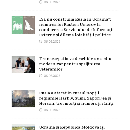
06.08.2026
„Să nu construim Rusia în Ucraina”:
numirea lui Rustem Umerov la
conducerea Serviciului de Informații
Externe și dilema loialității politice
06.08.2026
Transcarpatia va deschide un sediu
modernizat pentru sprijinirea
veteranilor
06.08.2026
Rusia a atacat în cursul nopții
regiunile Harkiv, Sumî, Zaporijjea și
Herson: trei morți și numeroși răniți
06.08.2026
Ucraina și Republica Moldova își