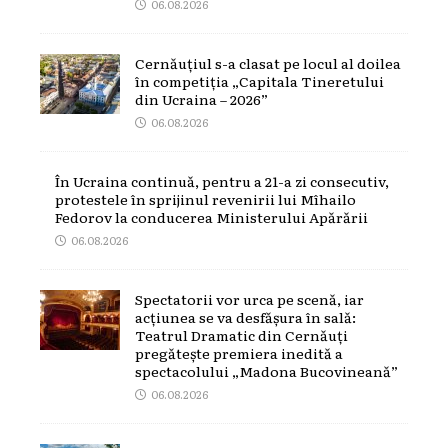
06.08.2026
Cernăuțiul s-a clasat pe locul al doilea
în competiția „Capitala Tineretului
din Ucraina – 2026”
06.08.2026
În Ucraina continuă, pentru a 21-a zi consecutiv,
protestele în sprijinul revenirii lui Mîhailo
Fedorov la conducerea Ministerului Apărării
06.08.2026
Spectatorii vor urca pe scenă, iar
acțiunea se va desfășura în sală:
Teatrul Dramatic din Cernăuți
pregătește premiera inedită a
spectacolului „Madona Bucovineană”
06.08.2026