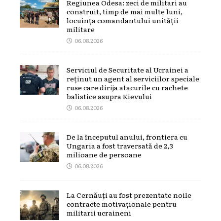
Regiunea Odesa: zeci de militari au
construit, timp de mai multe luni,
locuința comandantului unității
militare
06.08.2026
Serviciul de Securitate al Ucrainei a
reținut un agent al serviciilor speciale
ruse care dirija atacurile cu rachete
balistice asupra Kievului
06.08.2026
De la începutul anului, frontiera cu
Ungaria a fost traversată de 2,3
milioane de persoane
06.08.2026
La Cernăuți au fost prezentate noile
contracte motivaționale pentru
militarii ucraineni