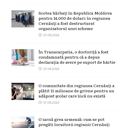
Scotea bărbați în Republica Moldova
pentru 14.000 de dolari: în regiunea
Cernăuți a fost destructurat
organizatorul unei scheme
07.08.2026
În Transcarpatia, o doctoriță a fost
condamnată pentru că a depus
declarația de avere pe suport de hârtie
07.08.2026
O comunitate din regiunea Cernăuți a
plătit 15 milioane de grivne pentru un
adăpost școlar care încă nu există
07.08.2026
O iarnă grea urmează: cum se pot
pregăti locuitorii regiunii Cernăuți