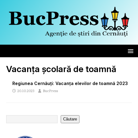
Vacanța școlară de toamnă
Regiunea Cernăuți: Vacanța elevilor de toamnă 2023
20.10.2023
BucPress
Căutare