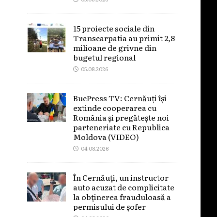
15 proiecte sociale din
Transcarpatia au primit 2,8
milioane de grivne din
bugetul regional
05.08.2026
BucPress TV: Cernăuți își
extinde cooperarea cu
România și pregătește noi
parteneriate cu Republica
Moldova (VIDEO)
04.08.2026
În Cernăuți, un instructor
auto acuzat de complicitate
la obținerea frauduloasă a
permisului de șofer