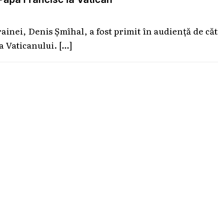
rainei, Denis Șmîhal, a fost primit în audiență de că
ea Vaticanului.
[…]