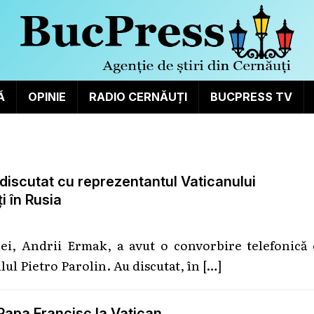
Ă
OPINIE
RADIO CERNĂUȚI
BUCPRESS TV
 discutat cu reprezentantul Vaticanului
i în Rusia
nei, Andrii Ermak, a avut o convorbire telefonică 
lul Pietro Parolin. Au discutat, în
[…]
 Papa Francisc la Vatican