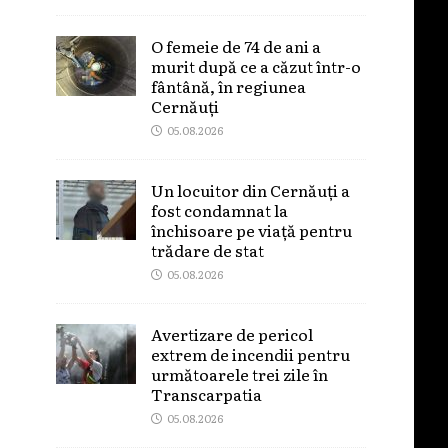
O femeie de 74 de ani a
murit după ce a căzut într-o
fântână, în regiunea
Cernăuți
05.08.2026
Un locuitor din Cernăuți a
fost condamnat la
închisoare pe viață pentru
trădare de stat
05.08.2026
Avertizare de pericol
extrem de incendii pentru
următoarele trei zile în
Transcarpatia
05.08.2026