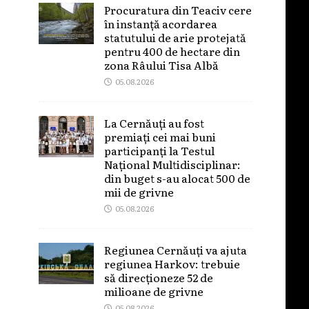
Procuratura din Teaciv cere
în instanță acordarea
statutului de arie protejată
pentru 400 de hectare din
zona Râului Tisa Albă
05.08.2026
La Cernăuți au fost
premiați cei mai buni
participanți la Testul
Național Multidisciplinar:
din buget s-au alocat 500 de
mii de grivne
05.08.2026
Regiunea Cernăuți va ajuta
regiunea Harkov: trebuie
să direcționeze 52 de
milioane de grivne
05.08.2026