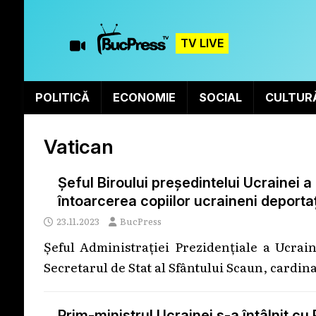
TV LIVE
POLITICĂ
ECONOMIE
SOCIAL
CULTUR
Vatican
Șeful Biroului președintelui Ucrainei a
întoarcerea copiilor ucraineni deportaț
23.11.2023
BucPress
Șeful Administrației Prezidențiale a Ucrai
Secretarul de Stat al Sfântului Scaun, cardina
Prim-ministrul Ucrainei s-a întâlnit cu