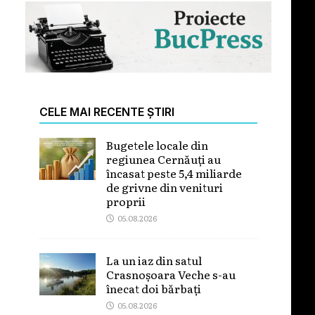
CELE MAI RECENTE ȘTIRI
Bugetele locale din
regiunea Cernăuți au
încasat peste 5,4 miliarde
de grivne din venituri
proprii
05.08.2026
La un iaz din satul
Crasnoșoara Veche s-au
înecat doi bărbați
05.08.2026