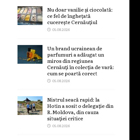
Nu doar vanilie și ciocolată:
ce fel de înghețată
cucerește Cernăuțiul
05.08.2026
Un brand ucrainean de
parfumuri a adăugat un
miros din regiunea
Cernăuți în colecția de vară:
cum se poartă corect
05.08.2026
Nistrul seacă rapid: la
Hotin a sosit o delegație din
R.Moldova, din cauza
situației critice
05.08.2026