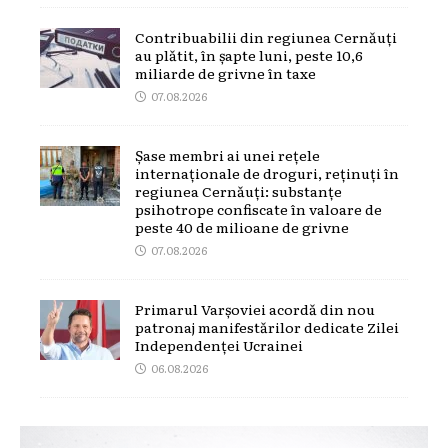
Contribuabilii din regiunea Cernăuți
au plătit, în șapte luni, peste 10,6
miliarde de grivne în taxe
07.08.2026
Șase membri ai unei rețele
internaționale de droguri, reținuți în
regiunea Cernăuți: substanțe
psihotrope confiscate în valoare de
peste 40 de milioane de grivne
07.08.2026
Primarul Varșoviei acordă din nou
patronaj manifestărilor dedicate Zilei
Independenței Ucrainei
06.08.2026