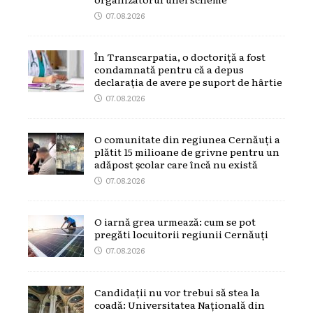
07.08.2026
În Transcarpatia, o doctoriță a fost
condamnată pentru că a depus
declarația de avere pe suport de hârtie
07.08.2026
O comunitate din regiunea Cernăuți a
plătit 15 milioane de grivne pentru un
adăpost școlar care încă nu există
07.08.2026
O iarnă grea urmează: cum se pot
pregăti locuitorii regiunii Cernăuți
07.08.2026
Candidații nu vor trebui să stea la
coadă: Universitatea Națională din