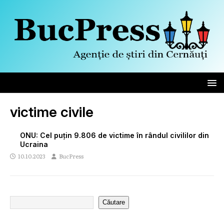
victime civile
ОNU: Cel puțin 9.806 de victime în rândul civililor din
Ucraina
10.10.2023
BucPress
Căutare