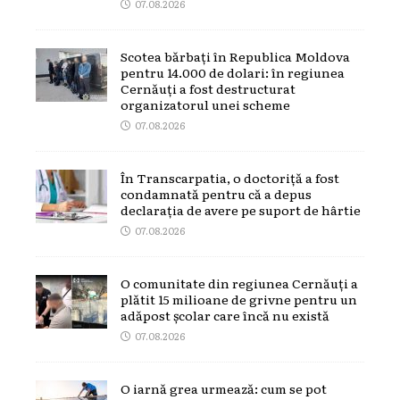
07.08.2026
Scotea bărbați în Republica Moldova
pentru 14.000 de dolari: în regiunea
Cernăuți a fost destructurat
organizatorul unei scheme
07.08.2026
În Transcarpatia, o doctoriță a fost
condamnată pentru că a depus
declarația de avere pe suport de hârtie
07.08.2026
O comunitate din regiunea Cernăuți a
plătit 15 milioane de grivne pentru un
adăpost școlar care încă nu există
07.08.2026
O iarnă grea urmează: cum se pot