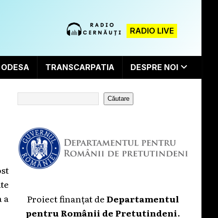
RADIO LIVE
ODESA
TRANSCARPATIA
DESPRE NOI
Căutare
st
ate
a a
Proiect finanțat de
Departamentul
pentru Românii de Pretutindeni
.