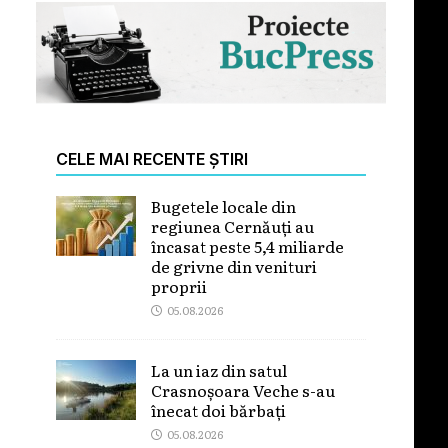
CELE MAI RECENTE ȘTIRI
Bugetele locale din
regiunea Cernăuți au
încasat peste 5,4 miliarde
de grivne din venituri
proprii
05.08.2026
La un iaz din satul
Crasnoșoara Veche s-au
înecat doi bărbați
05.08.2026