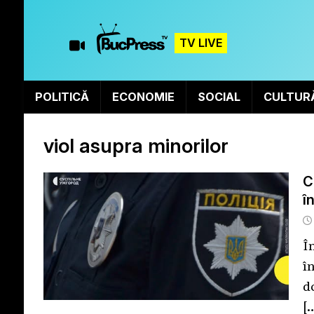
TV LIVE
POLITICĂ
ECONOMIE
SOCIAL
CULTUR
viol asupra minorilor
C
î
Î
î
d
[