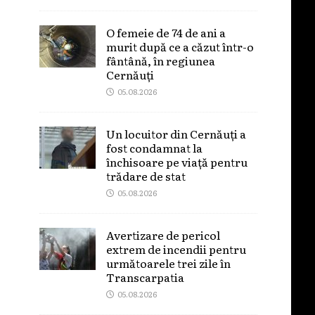
O femeie de 74 de ani a
murit după ce a căzut într-o
fântână, în regiunea
Cernăuți
05.08.2026
Un locuitor din Cernăuți a
fost condamnat la
închisoare pe viață pentru
trădare de stat
05.08.2026
Avertizare de pericol
extrem de incendii pentru
următoarele trei zile în
Transcarpatia
05.08.2026