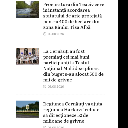
Procuratura din Teaciv cere
în instanță acordarea
statutului de arie protejată
pentru 400 de hectare din
zona Râului Tisa Albă
05.08.2026
La Cernăuți au fost
premiați cei mai buni
participanți la Testul
Național Multidisciplinar:
din buget s-au alocat 500 de
mii de grivne
05.08.2026
Regiunea Cernăuți va ajuta
regiunea Harkov: trebuie
să direcționeze 52 de
milioane de grivne
05.08.2026