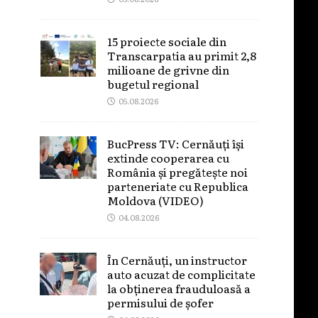
15 proiecte sociale din
Transcarpatia au primit 2,8
milioane de grivne din
bugetul regional
05.08.2026
BucPress TV: Cernăuți își
extinde cooperarea cu
România și pregătește noi
parteneriate cu Republica
Moldova (VIDEO)
04.08.2026
În Cernăuți, un instructor
auto acuzat de complicitate
la obținerea frauduloasă a
permisului de șofer