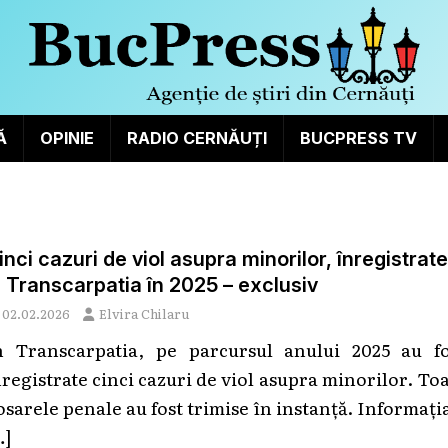
Ă
OPINIE
RADIO CERNĂUȚI
BUCPRESS TV
inci cazuri de viol asupra minorilor, înregistrate
n Transcarpatia în 2025 – exclusiv
02.02.2026
Elvira Chilaru
n Transcarpatia, pe parcursul anului 2025 au fo
nregistrate cinci cazuri de viol asupra minorilor. To
osarele penale au fost trimise în instanță. Informați
…]