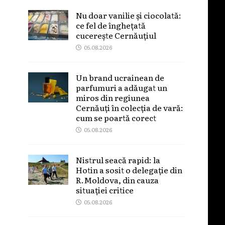
Nu doar vanilie și ciocolată:
ce fel de înghețată
cucerește Cernăuțiul
05.08.2026
Un brand ucrainean de
parfumuri a adăugat un
miros din regiunea
Cernăuți în colecția de vară:
cum se poartă corect
05.08.2026
Nistrul seacă rapid: la
Hotin a sosit o delegație din
R.Moldova, din cauza
situației critice
05.08.2026