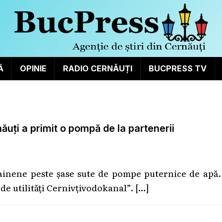
Ă
OPINIE
RADIO CERNĂUȚI
BUCPRESS TV
uți a primit o pompă de la partenerii
rainene peste șase sute de pompe puternice de apă
e utilități Cernivțivodokanal”.
[…]