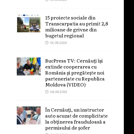
15 proiecte sociale din
Transcarpatia au primit 2,8
milioane de grivne din
bugetul regional
05.08.2026
BucPress TV: Cernăuți își
extinde cooperarea cu
România și pregătește noi
parteneriate cu Republica
Moldova (VIDEO)
04.08.2026
În Cernăuți, un instructor
auto acuzat de complicitate
la obținerea frauduloasă a
permisului de șofer