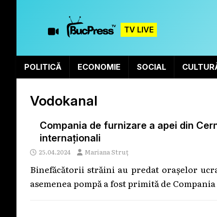
TV LIVE
POLITICĂ
ECONOMIE
SOCIAL
CULTUR
Vodokanal
Compania de furnizare a apei din Cernă
internaționali
25.04.2024
Mariana Struț
Binefăcătorii străini au predat orașelor uc
asemenea pompă a fost primită de Compania d