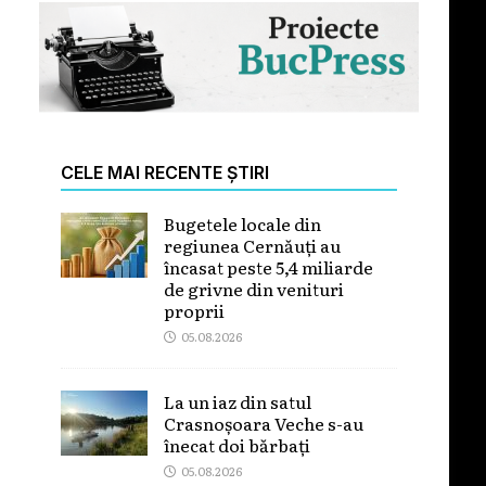
CELE MAI RECENTE ȘTIRI
Bugetele locale din
regiunea Cernăuți au
încasat peste 5,4 miliarde
de grivne din venituri
proprii
05.08.2026
La un iaz din satul
Crasnoșoara Veche s-au
înecat doi bărbați
05.08.2026