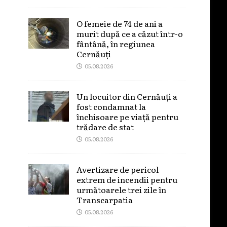
O femeie de 74 de ani a
murit după ce a căzut într-o
fântână, în regiunea
Cernăuți
05.08.2026
Un locuitor din Cernăuți a
fost condamnat la
închisoare pe viață pentru
trădare de stat
05.08.2026
Avertizare de pericol
extrem de incendii pentru
următoarele trei zile în
Transcarpatia
05.08.2026