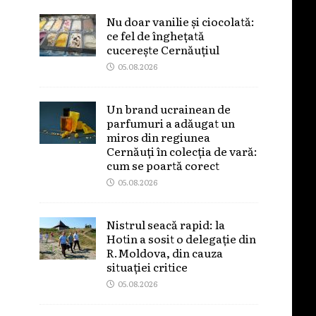
Nu doar vanilie și ciocolată:
ce fel de înghețată
cucerește Cernăuțiul
05.08.2026
Un brand ucrainean de
parfumuri a adăugat un
miros din regiunea
Cernăuți în colecția de vară:
cum se poartă corect
05.08.2026
Nistrul seacă rapid: la
Hotin a sosit o delegație din
R.Moldova, din cauza
situației critice
05.08.2026