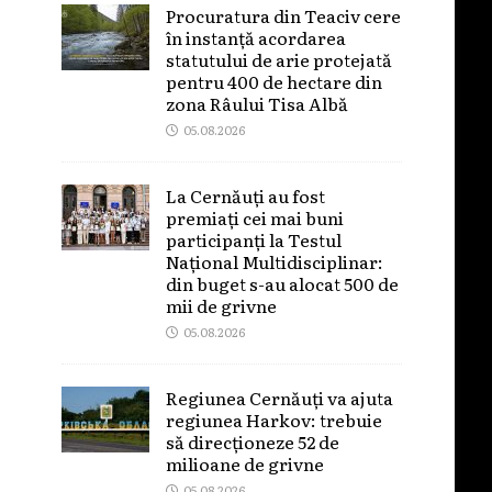
Procuratura din Teaciv cere
în instanță acordarea
statutului de arie protejată
pentru 400 de hectare din
zona Râului Tisa Albă
05.08.2026
La Cernăuți au fost
premiați cei mai buni
participanți la Testul
Național Multidisciplinar:
din buget s-au alocat 500 de
mii de grivne
05.08.2026
Regiunea Cernăuți va ajuta
regiunea Harkov: trebuie
să direcționeze 52 de
milioane de grivne
05.08.2026