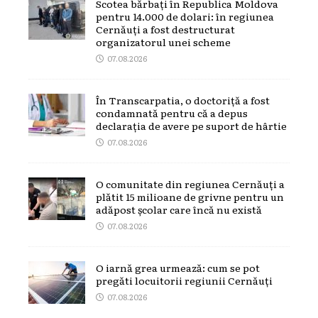
Scotea bărbați în Republica Moldova
pentru 14.000 de dolari: în regiunea
Cernăuți a fost destructurat
organizatorul unei scheme
07.08.2026
În Transcarpatia, o doctoriță a fost
condamnată pentru că a depus
declarația de avere pe suport de hârtie
07.08.2026
O comunitate din regiunea Cernăuți a
plătit 15 milioane de grivne pentru un
adăpost școlar care încă nu există
07.08.2026
O iarnă grea urmează: cum se pot
pregăti locuitorii regiunii Cernăuți
07.08.2026