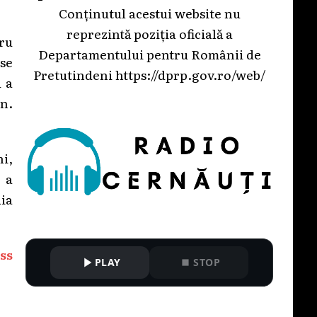
Conținutul acestui website nu
reprezintă poziția oficială a
ru
Departamentului pentru Românii de
 se
Pretutindeni
https://dprp.gov.ro/web/
u a
an.
ni,
 a
uia
ss
PLAY
STOP