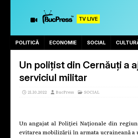
TV LIVE
POLITICĂ
ECONOMIE
SOCIAL
CULTUR
Un polițist din Cernăuți a a
serviciul militar
21.10.2022
BucPress
SOCIAL
Un angajat al Poliției Naționale din regiun
evitarea mobilizării în armata ucraineană a 