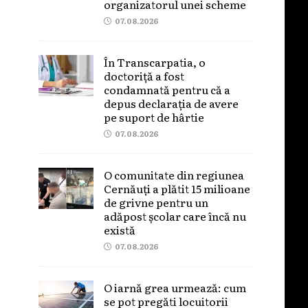
organizatorul unei scheme
07.08.2026
În Transcarpatia, o
doctoriță a fost
condamnată pentru că a
depus declarația de avere
pe suport de hârtie
07.08.2026
O comunitate din regiunea
Cernăuți a plătit 15 milioane
de grivne pentru un
adăpost școlar care încă nu
există
07.08.2026
O iarnă grea urmează: cum
se pot pregăti locuitorii