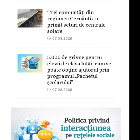
Trei comunități din
regiunea Cernăuți au
primit seturi de centrale
solare
07.08.2026
5.000 de grivne pentru
elevii de clasa întâi: cum se
poate obține ajutorul prin
programul „Pachetul
școlarului”
07.08.2026