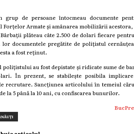
 un grup de persoane întocmeau documente pent
l Forțelor Armate și amânarea mobilizării acestora,
Bârbații plăteau câte 2.500 de dolari fiecare pentr
a lor documentele pregătite de polițistul cernăuțe
esta a fost reținut.
 polițistului au fost depistate și ridicate sume de ba
ari. În prezent, se stabilește posibila implicare
de recrutare. Sancţiunea articolului în temeiul căr
de la 5 până la 10 ani, cu confiscarea bunurilor.
BucPre
RNĂUȚI
ibuie articolul