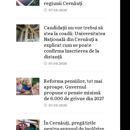
regiunii Cernăuți
07.08.2026
Candidații nu vor trebui să
stea la coadă: Universitatea
Națională din Cernăuți a
explicat cum se poate
confirma înscrierea de la
distanță
07.08.2026
Reforma pensiilor, tot mai
aproape. Guvernul
propune o pensie minimă
de 6.000 de grivne din 2027
07.08.2026
În Cernăuți, pregătirile
pentru sezonul de încălzire