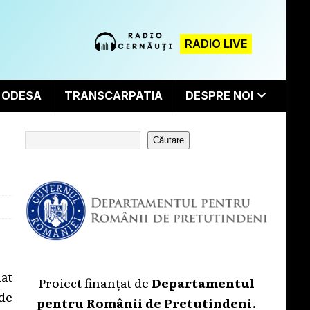
RADIO LIVE
ODESA
TRANSCARPATIA
DESPRE NOI
Căutare
iat
Proiect finanțat de
Departamentul
 de
pentru Românii de Pretutindeni
.