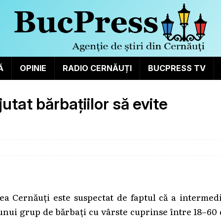
Ă
OPINIE
RADIO CERNĂUȚI
BUCPRESS TV
jutat bărbațiilor să evite
ea Cernăuți este suspectat de faptul că a intermed
unui grup de bărbați cu vârste cuprinse între 18–60