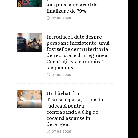
au ajuns la un grad de
finalizare de 79%
07.08.2026
Introducea date despre
persoane inexistente: unui
fost șef de centru teritorial
de recrutare din regiunea
Cernăuți i s-a comunicat
suspiciunea
07.08.2026
Un bărbat din
Transcarpatia, trimis în
judecată pentru
contrabanda a 6 kg de
cocaină ascunse în
detergent
07.08.2026