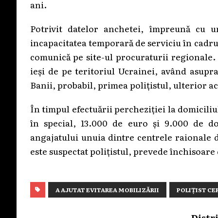
ani.
Potrivit datelor anchetei, împreună cu
incapacitatea temporară de serviciu în cadru
comunică pe site-ul procuraturii regionale. 
ieși de pe teritoriul Ucrainei, având asupr
Banii, probabil, primea polițistul, ulterior ac
În timpul efectuării percheziției la domiciliul
în special, 13.000 de euro și 9.000 de dol
angajatului unuia dintre centrele raionale 
este suspectat polițistul, prevede închisoare 
A AJUTAT EVITAREA MOBILIZĂRII
POLIȚIST CE
Distr