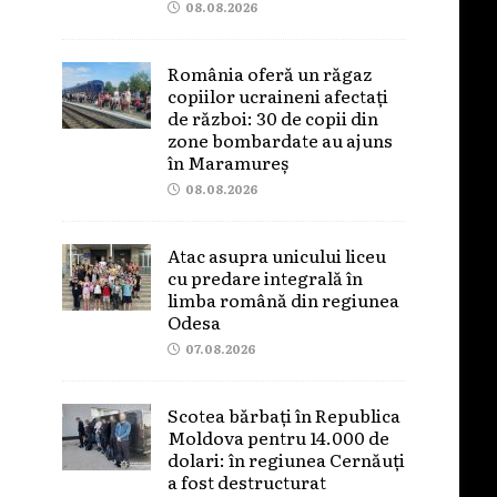
08.08.2026
România oferă un răgaz
copiilor ucraineni afectați
de război: 30 de copii din
zone bombardate au ajuns
în Maramureș
08.08.2026
Atac asupra unicului liceu
cu predare integrală în
limba română din regiunea
Odesa
07.08.2026
Scotea bărbați în Republica
Moldova pentru 14.000 de
dolari: în regiunea Cernăuți
a fost destructurat