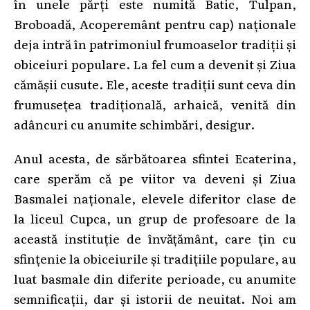
în unele părți este numită Batic, Tulpan,
Broboadă, Acoperemânt pentru cap) naționale
deja intră în patrimoniul frumoaselor tradiții și
obiceiuri populare. La fel cum a devenit și Ziua
cămășii cusute. Ele, aceste tradiții sunt ceva din
frumusețea tradițională, arhaică, venită din
adâncuri cu anumite schimbări, desigur.
Anul acesta, de sărbătoarea sfintei Ecaterina,
care sperăm că pe viitor va deveni și Ziua
Basmalei naționale, elevele diferitor clase de
la liceul Cupca, un grup de profesoare de la
această instituție de învățământ, care țin cu
sfințenie la obiceiurile și tradițiile populare, au
luat basmale din diferite perioade, cu anumite
semnificații, dar și istorii de neuitat. Noi am