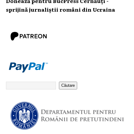
Donează pentru BucPress Cernăuți -
sprijină jurnaliștii români din Ucraina
Căutare