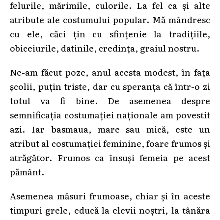
felurile, mărimile, culorile. La fel ca și alte
atribute ale costumului popular. Mă mândresc
cu ele, căci țin cu sfințenie la tradițiile,
obiceiurile, datinile, credința, graiul nostru.
Ne-am făcut poze, anul acesta modest, în fața
școlii, puțin triste, dar cu speranța că într-o zi
totul va fi bine. De asemenea despre
semnificația costumației naționale am povestit
azi. Iar basmaua, mare sau mică, este un
atribut al costumației feminine, foare frumos și
atrăgător. Frumos ca însuși femeia pe acest
pământ.
Asemenea măsuri frumoase, chiar și în aceste
timpuri grele, educă la elevii noștri, la tânăra