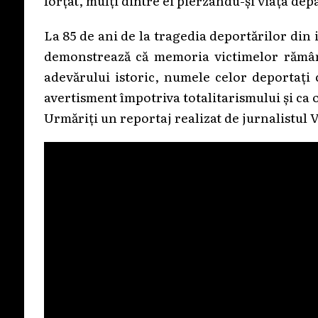
forțat, mulți dintre ei pierzându-și viața dep
La 85 de ani de la tragedia deportărilor di
demonstrează că memoria victimelor rămâne
adevărului istoric, numele celor deportați c
avertisment împotriva totalitarismului și ca 
Urmăriți un reportaj realizat de jurnalistul