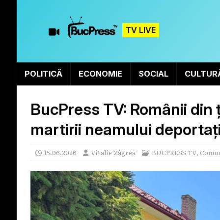
TV LIVE
POLITICĂ
ECONOMIE
SOCIAL
CULTUR
BucPress TV: Românii din 
martirii neamului deportați
15.06.2026
Vitalie Zâgrea
BUCPRESS TV
,
Comun