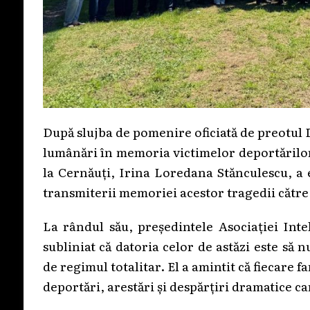
După slujba de pomenire oficiată de preotul D
lumânări în memoria victimelor deportărilor
la Cernăuți, Irina Loredana Stănculescu, a e
transmiterii memoriei acestor tragedii către 
La rândul său, președintele Asociației Int
subliniat că datoria celor de astăzi este să 
de regimul totalitar. El a amintit că fiecare 
deportări, arestări și despărțiri dramatice c