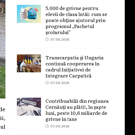
5.000 de grivne pentru
elevii de clasa întâi: cum se
poate obține ajutorul prin
programul „Pachetul
școlarului”
07.08.2026
Transcarpatia și Ungaria
continuă cooperarea în
cadrul Inițiativei de
Integrare Carpatică
07.08.2026
Contribuabilii din regiunea
Cernăuți au plătit, în șapte
 de
luni, peste 10,6 miliarde de
ii,
grivne în taxe
lul
07.08.2026