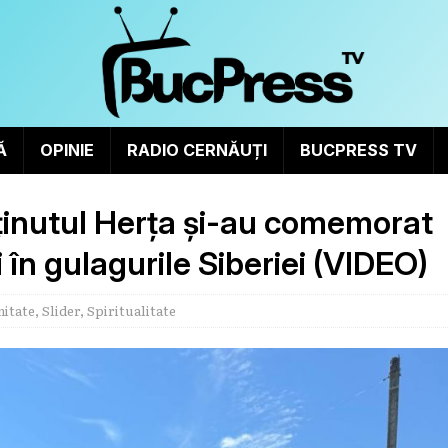
Ă
OPINIE
RADIO CERNĂUȚI
BUCPRESS TV
ținutul Herța și-au comemorat
 în gulagurile Siberiei (VIDEO)
itate
,
Slider
,
Spiritualitate