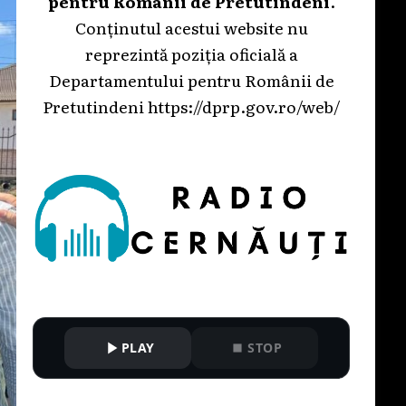
pentru Românii de Pretutindeni
.
Conținutul acestui website nu
reprezintă poziția oficială a
Departamentului pentru Românii de
Pretutindeni
https://dprp.gov.ro/web/
PLAY
STOP