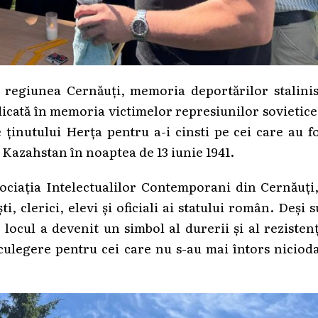
 regiunea Cernăuți, memoria deportărilor stalinis
dicată în memoria victimelor represiunilor sovietice
 ținutului Herța pentru a-i cinsti pe cei care au f
și Kazahstan în noaptea de 13 iunie 1941.
ciația Intelectualilor Contemporani din Cernăuți,
, clerici, elevi și oficiali ai statului român. Deși 
 locul a devenit un simbol al durerii și al rezisten
ulegere pentru cei care nu s-au mai întors niciod