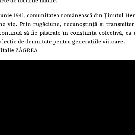
arte de locurile natale.
n iunie 1941, comunitatea românească din Ținutul He
 vie. Prin rugăciune, recunoștință și transmiter
ontinuă să fie păstrate în conștiința colectivă, ca
o lecție de demnitate pentru generațiile viitoare.
 Vitalie ZÂGREA