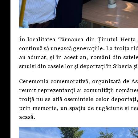
În localitatea Târnauca din Ținutul Herța,
continuă să unească generațiile. La troița ri
au adunat, și în acest an, români din satele
smulși din casele lor și deportați în Siberia 
Ceremonia comemorativă, organizată de Aso
reunit reprezentanți ai comunității românești
troiță nu se află osemintele celor deportați,
prin memorie, un spațiu de rugăciune și rec
acasă.