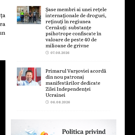
Șase membri ai unei rețele
rța
internaționale de droguri,
reținuți în regiunea
ea
Cernăuți: substanțe
 un
psihotrope confiscate în
valoare de peste 40 de
milioane de grivne
07.08.2026
Primarul Varșoviei acordă
din nou patronaj
manifestărilor dedicate
Zilei Independenței
Ucrainei
06.08.2026