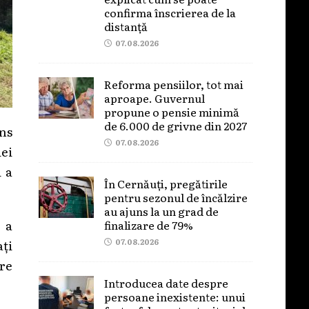
confirma înscrierea de la
distanță
07.08.2026
Reforma pensiilor, tot mai
aproape. Guvernul
propune o pensie minimă
de 6.000 de grivne din 2027
ins
07.08.2026
iei
i a
În Cernăuți, pregătirile
pentru sezonul de încălzire
au ajuns la un grad de
 a
finalizare de 79%
ați
07.08.2026
pre
Introducea date despre
persoane inexistente: unui