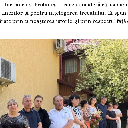
 din Târnauca și Probotești, care consideră că aseme
inerilor și pentru înțelegerea trecutului. Ei spun
ărate prin cunoașterea istoriei și prin respectul față