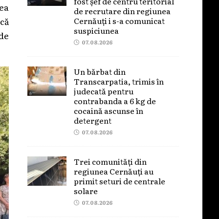
fost șef de centru teritorial
nea
de recrutare din regiunea
 că
Cernăuți i s-a comunicat
suspiciunea
 de
07.08.2026
Un bărbat din
Transcarpatia, trimis în
judecată pentru
contrabanda a 6 kg de
cocaină ascunse în
detergent
07.08.2026
Trei comunități din
regiunea Cernăuți au
primit seturi de centrale
solare
07.08.2026