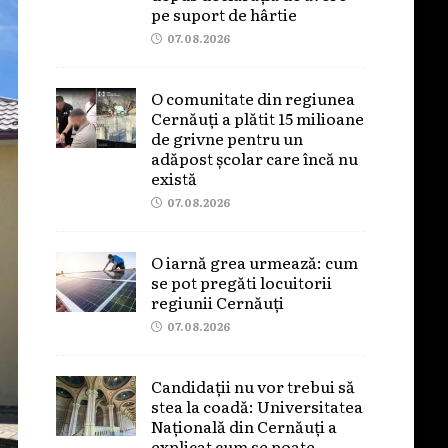
pe suport de hârtie
07.08.2026
O comunitate din regiunea
Cernăuți a plătit 15 milioane
de grivne pentru un
adăpost școlar care încă nu
există
07.08.2026
O iarnă grea urmează: cum
se pot pregăti locuitorii
regiunii Cernăuți
07.08.2026
Candidații nu vor trebui să
stea la coadă: Universitatea
Națională din Cernăuți a
explicat cum se poate