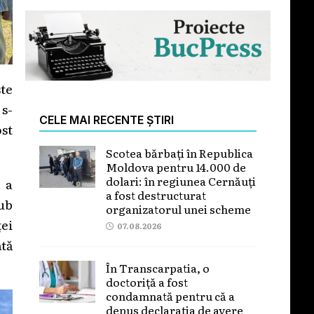
te
 s-
CELE MAI RECENTE ȘTIRI
ost
Scotea bărbați în Republica
Moldova pentru 14.000 de
dolari: în regiunea Cernăuți
 a
a fost destructurat
sub
organizatorul unei scheme
ței
07.08.2026
ată
În Transcarpatia, o
doctoriță a fost
condamnată pentru că a
depus declarația de avere