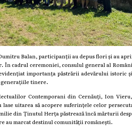
umitru Balan, participanții au depus flori și au apr
. În cadrul ceremoniei, consulul general al Român
vidențiat importanța păstrării adevărului istoric ș
generațiile tinere.
electualilor Contemporani din Cernăuți, Ion Vieru,
nu lase uitarea să acopere suferințele celor persecut
familie din Ținutul Herța păstrează încă mărturii des
are au marcat destinul comunității românești.