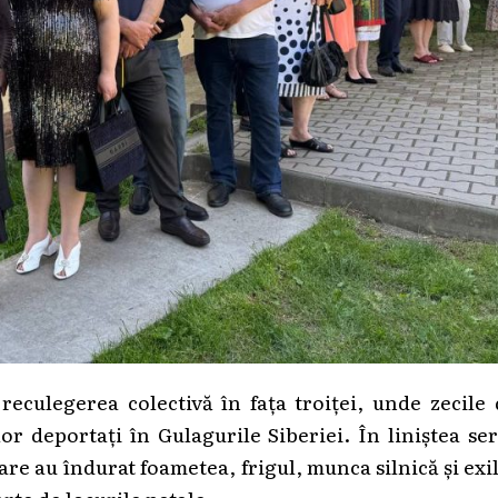
eculegerea colectivă în fața troiței, unde zecile
or deportați în Gulagurile Siberiei. În liniștea ser
re au îndurat foametea, frigul, munca silnică și exi