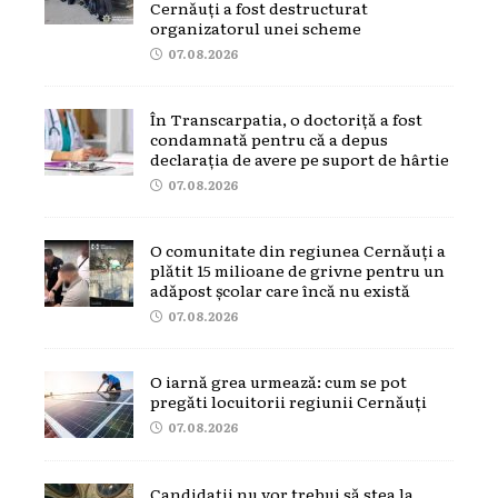
Cernăuți a fost destructurat
organizatorul unei scheme
07.08.2026
În Transcarpatia, o doctoriță a fost
condamnată pentru că a depus
declarația de avere pe suport de hârtie
07.08.2026
O comunitate din regiunea Cernăuți a
plătit 15 milioane de grivne pentru un
adăpost școlar care încă nu există
07.08.2026
O iarnă grea urmează: cum se pot
pregăti locuitorii regiunii Cernăuți
07.08.2026
Candidații nu vor trebui să stea la