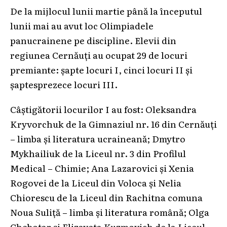
De la mijlocul lunii martie până la începutul
lunii mai au avut loc Olimpiadele
panucrainene pe discipline. Elevii din
regiunea Cernăuți au ocupat 29 de locuri
premiante: șapte locuri I, cinci locuri II și
șaptesprezece locuri III.
Câștigătorii locurilor I au fost: Oleksandra
Kryvorchuk de la Gimnaziul nr. 16 din Cernăuți
– limba și literatura ucraineană; Dmytro
Mykhailiuk de la Liceul nr. 3 din Profilul
Medical – Chimie; Ana Lazarovici și Xenia
Rogovei de la Liceul din Voloca și Nelia
Chiorescu de la Liceul din Rachitna comuna
Noua Suliță – limba și literatura română; Olga
Chebotar și Elizaveta Kuzmovich de la Liceul