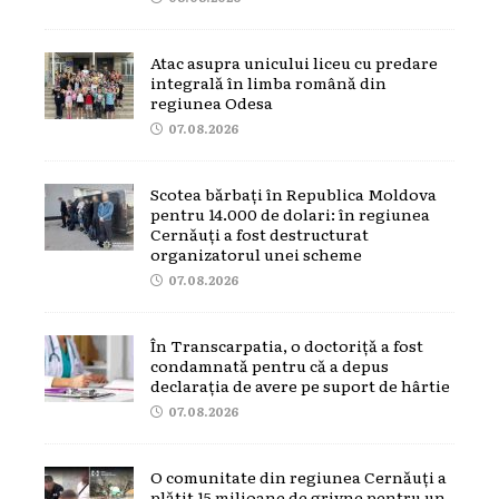
Atac asupra unicului liceu cu predare
integrală în limba română din
regiunea Odesa
07.08.2026
Scotea bărbați în Republica Moldova
pentru 14.000 de dolari: în regiunea
Cernăuți a fost destructurat
organizatorul unei scheme
07.08.2026
În Transcarpatia, o doctoriță a fost
condamnată pentru că a depus
declarația de avere pe suport de hârtie
07.08.2026
O comunitate din regiunea Cernăuți a
plătit 15 milioane de grivne pentru un