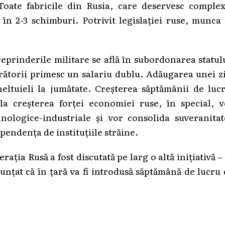
Toate fabricile din Rusia, care deservesc complex
, în 2-3 schimburi. Potrivit legislației ruse, munca
eprinderile militare se află în subordonarea statul
crătorii primesc un salariu dublu. Adăugarea unei z
ltuieli la jumătate. Creșterea săptămânii de lucr
i la creșterea forței economiei ruse, în special, 
nologice-industriale și vor consolida suveranitat
endența de instituțiile străine.
ația Rusă a fost discutată pe larg o altă inițiativă –
nțat că în țară va fi introdusă săptămână de lucru