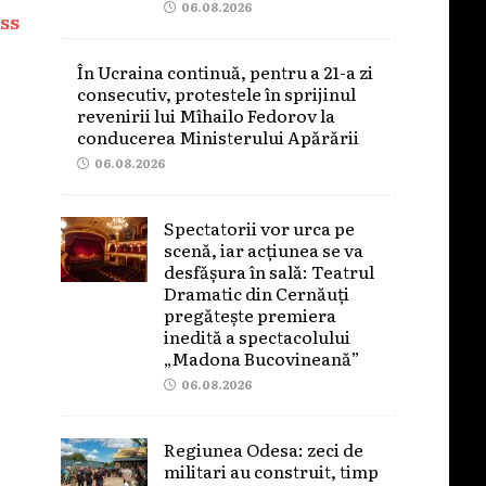
06.08.2026
ss
În Ucraina continuă, pentru a 21-a zi
consecutiv, protestele în sprijinul
revenirii lui Mîhailo Fedorov la
conducerea Ministerului Apărării
06.08.2026
Spectatorii vor urca pe
scenă, iar acțiunea se va
desfășura în sală: Teatrul
Dramatic din Cernăuți
pregătește premiera
inedită a spectacolului
„Madona Bucovineană”
06.08.2026
Regiunea Odesa: zeci de
militari au construit, timp