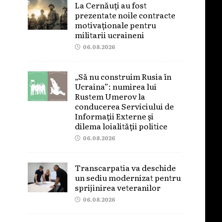
La Cernăuți au fost
prezentate noile contracte
motivaționale pentru
militarii ucraineni
06.08.2026
„Să nu construim Rusia în
Ucraina”: numirea lui
Rustem Umerov la
conducerea Serviciului de
Informații Externe și
dilema loialității politice
06.08.2026
Transcarpatia va deschide
un sediu modernizat pentru
sprijinirea veteranilor
06.08.2026