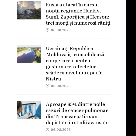
Rusia a atacat în cursul
nopții regiunile Harkiv,
Sumî, Zaporijjea și Herson:
trei morți și numeroși răniți
06.08.2026
Ucraina și Republica
Moldova își consolidează
cooperarea pentru
gestionarea efectelor
scăderii nivelului apei în
Nistru
06.08.2026
Aproape 85% dintre noile
cazuri de cancer pulmonar
din Transcarpatia sunt
depistate în stadii avansate
06.08.2026