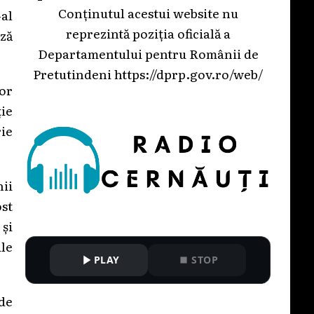
Conținutul acestui website nu
-al
reprezintă poziția oficială a
ză
Departamentului pentru Românii de
Pretutindeni
https://dprp.gov.ro/web/
or
ie
rie
ii
ost
 și
le
PLAY
STOP
 de