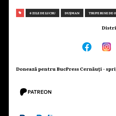
6 ZILE DE LUCRU
DUȘMAN
TRUPE RUSE DE 
Distr
Donează pentru BucPress Cernăuți - sprij