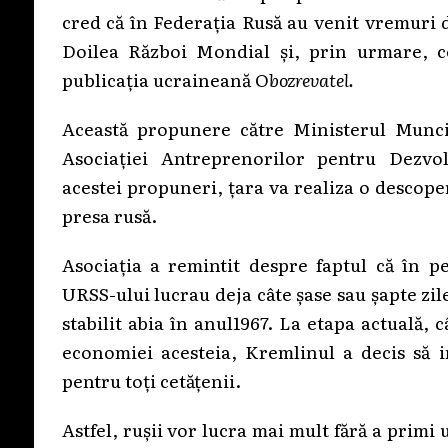
cred că în Federația Rusă au venit vremuri d
Doilea Război Mondial și, prin urmare, ce
publicația ucraineană O
bozrevatel.
Această propunere către Ministerul Munci
Asociației Antreprenorilor pentru Dezvolta
acestei propuneri, țara va realiza o descoper
presa rusă.
Asociația a remintit despre faptul că în p
URSS-ului lucrau deja câte șase sau șapte zil
stabilit abia în anul1967. La etapa actuală,
economiei acesteia, Kremlinul a decis să 
pentru toți cetățenii.
Astfel, rușii vor lucra mai mult fără a primi 