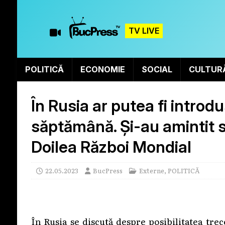
TV LIVE
POLITICĂ
ECONOMIE
SOCIAL
CULTUR
În Rusia ar putea fi introd
săptămână. Și-au amintit si
Doilea Război Mondial
22.05.2023
BucPress
Externe
,
POLITICĂ
În Rusia se discută despre posibilitatea trec