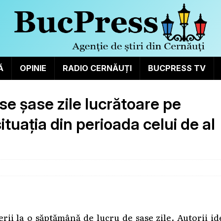
Ă
OPINIE
RADIO CERNĂUȚI
BUCPRESS TV
use șase zile lucrătoare pe
tuația din perioada celui de al
erii la o săptămână de lucru de șase zile. Autorii id