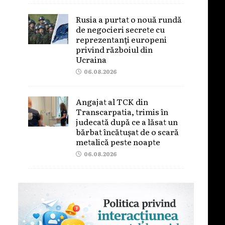
Rusia a purtat o nouă rundă
de negocieri secrete cu
reprezentanți europeni
privind războiul din
Ucraina
06.08.2026
Angajat al TCK din
Transcarpatia, trimis în
judecată după ce a lăsat un
bărbat încătușat de o scară
metalică peste noapte
06.08.2026