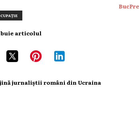
BucPre
OCUPAȚIE
ibuie articolul
ină jurnaliștii români din Ucraina