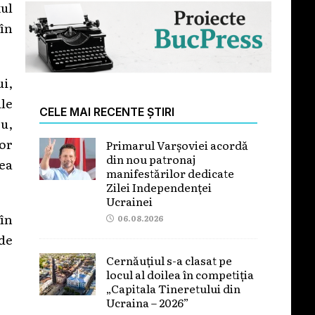
ul
 în
ui,
ile
CELE MAI RECENTE ȘTIRI
u,
vor
Primarul Varșoviei acordă
din nou patronaj
ea
manifestărilor dedicate
Zilei Independenței
Ucrainei
 în
06.08.2026
 de
Cernăuțiul s-a clasat pe
locul al doilea în competiția
„Capitala Tineretului din
Ucraina – 2026”