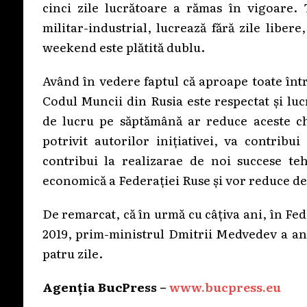
cinci zile lucrătoare a rămas în vigoare. 
militar-industrial, lucrează fără zile libere
weekend este plătită dublu.
Având în vedere faptul că aproape toate într
Codul Muncii din Rusia este respectat și lu
de lucru pe săptămână ar reduce aceste che
potrivit autorilor inițiativei, va contribu
contribui la realizarae de noi succese teh
economică a Federației Ruse și vor reduce dep
De remarcat, că în urmă cu câțiva ani, în Feder
2019, prim-ministrul Dmitrii Medvedev a anu
patru zile.
Agenția BucPress –
www.bucpress.eu