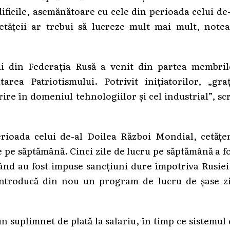
ificile, asemănătoare cu cele din perioada celui de
tățeii ar trebui să lucreze mult mai mult, notea
i din Federația Rusă a venit din partea membril
rea Patriotismului. Potrivit inițiatorilor, „graț
ire în domeniul tehnologiilor și cel industrial”, sc
erioada celui de-al Doilea Război Mondial, cetățen
e pe săptămână. Cinci zile de lucru pe săptămână a f
 când au fost impuse sancțiuni dure împotriva Rusiei
introducă din nou un program de lucru de șase zi
un suplimnet de plată la salariu, în timp ce sistemul