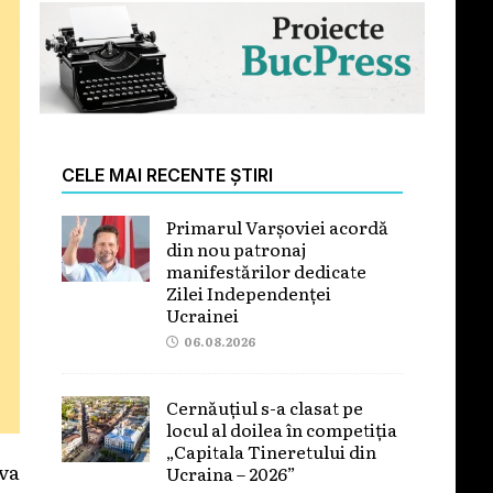
CELE MAI RECENTE ȘTIRI
Primarul Varșoviei acordă
din nou patronaj
manifestărilor dedicate
Zilei Independenței
Ucrainei
06.08.2026
Cernăuțiul s-a clasat pe
locul al doilea în competiția
„Capitala Tineretului din
 va
Ucraina – 2026”