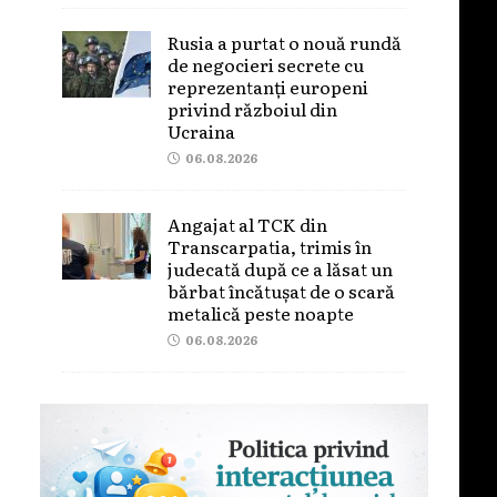
Rusia a purtat o nouă rundă
de negocieri secrete cu
reprezentanți europeni
privind războiul din
Ucraina
06.08.2026
Angajat al TCK din
Transcarpatia, trimis în
judecată după ce a lăsat un
bărbat încătușat de o scară
metalică peste noapte
06.08.2026