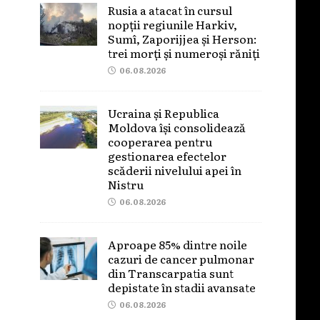
Rusia a atacat în cursul
nopții regiunile Harkiv,
Sumî, Zaporijjea și Herson:
trei morți și numeroși răniți
06.08.2026
Ucraina și Republica
Moldova își consolidează
cooperarea pentru
gestionarea efectelor
scăderii nivelului apei în
Nistru
06.08.2026
Aproape 85% dintre noile
cazuri de cancer pulmonar
din Transcarpatia sunt
depistate în stadii avansate
06.08.2026