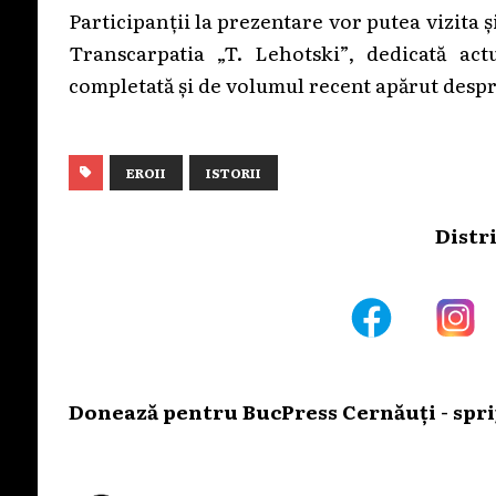
Participanții la prezentare vor putea vizita 
Transcarpatia „T. Lehotski”, dedicată act
completată și de volumul recent apărut despre
EROII
ISTORII
Distr
Donează pentru BucPress Cernăuți - sprij