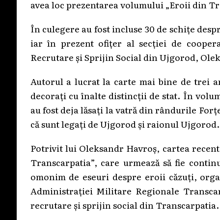
avea loc prezentarea volumului „Eroii din Tr
În culegere au fost incluse 30 de schițe despre
iar în prezent ofițer al secției de coopera
Recrutare și Sprijin Social din Ujgorod, Ole
Autorul a lucrat la carte mai bine de trei an
decorați cu înalte distincții de stat. În vol
au fost deja lăsați la vatră din rândurile For
că sunt legați de Ujgorod și raionul Ujgorod.
Potrivit lui Oleksandr Havroș, cartea recent
Transcarpatia”, care urmează să fie continu
omonim de eseuri despre eroii căzuți, orga
Administrației Militare Regionale Transca
recrutare și sprijin social din Transcarpatia.