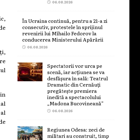
06.08.2026
ic,
În Ucraina continuă, pentru a 21-a zi
consecutiv, protestele în sprijinul
 de
revenirii lui Mîhailo Fedorov la
conducerea Ministerului Apărării
06.08.2026
ți,
are
Spectatorii vor urca pe
tul
scenă, iar acțiunea se va
desfășura în sală: Teatrul
Dramatic din Cernăuți
pregătește premiera
din
inedită a spectacolului
nal
„Madona Bucovineană”
06.08.2026
al
de
Regiunea Odesa: zeci de
militari au construit, timp