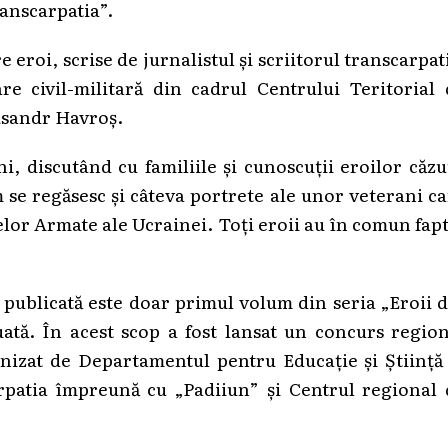
anscarpatia”.
 eroi, scrise de jurnalistul și scriitorul transcarpat
re civil-militară din cadrul Centrului Teritorial
ksandr Havroș.
i, discutând cu familiile și cunoscuții eroilor căzu
um se regăsesc și câteva portrete ale unor veterani c
țelor Armate ale Ucrainei. Toți eroii au în comun fap
 publicată este doar primul volum din seria „Eroii 
ată. În acest scop a fost lansat un concurs regio
nizat de Departamentul pentru Educație și Știință 
rpatia împreună cu „Padiiun” și Centrul regional 