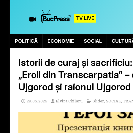
TV LIVE
POLITICĂ
ECONOMIE
SOCIAL
CULTUR
Istorii de curaj și sacrifici
„Eroii din Transcarpatia” –
Ujgorod și raionul Ujgorod
29.06.2026
Elvira Chilaru
Slider
,
SOCIAL
,
TRA