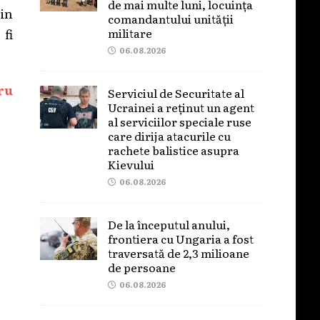
de mai multe luni, locuința
din
comandantului unității
militare
fi
06.08.2026
ru
Serviciul de Securitate al
Ucrainei a reținut un agent
al serviciilor speciale ruse
care dirija atacurile cu
rachete balistice asupra
Kievului
06.08.2026
De la începutul anului,
frontiera cu Ungaria a fost
traversată de 2,3 milioane
de persoane
06.08.2026