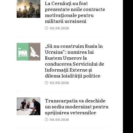
La Cernăuți au fost
prezentate noile contracte
motivaționale pentru
militarii ucraineni
06.08.2026
„Să nu construim Rusia în
Ucraina”: numirea lui
Rustem Umerov la
conducerea Serviciului de
Informații Externe și
dilema loialității politice
06.08.2026
Transcarpatia va deschide
un sediu modernizat pentru
sprijinirea veteranilor
06.08.2026