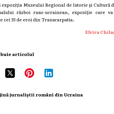
și expoziția Muzeului Regional de Istorie și Cultură 
ualului război ruso-ucrainean, expoziție care va 
 cei 33 de eroi din Transcarpatia.
Elvira Chila
ibuie articolul
ină jurnaliștii români din Ucraina