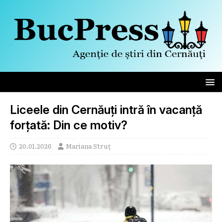
Liceele din Cernăuți intră în vacanță
forțată: Din ce motiv?
20.01.2026
Mariana Struț