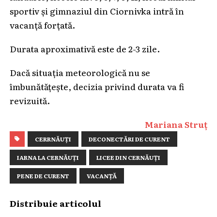
sportiv și gimnaziul din Ciornivka intră în
vacanță forțată.
Durata aproximativă este de 2-3 zile.
Dacă situația meteorologică nu se
îmbunătățește, decizia privind durata va fi
revizuită.
Mariana Struț
CERRNĂUȚI
DECONECTĂRI DE CURENT
IARNA LA CERNĂUȚI
LICEE DIN CERNĂUȚI
PENE DE CURENT
VACANȚĂ
Distribuie articolul