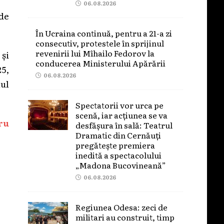
06.08.2026
de
În Ucraina continuă, pentru a 21-a zi
consecutiv, protestele în sprijinul
revenirii lui Mîhailo Fedorov la
 și
conducerea Ministerului Apărării
25,
06.08.2026
lul
Spectatorii vor urca pe
scenă, iar acțiunea se va
ru
desfășura în sală: Teatrul
Dramatic din Cernăuți
pregătește premiera
inedită a spectacolului
„Madona Bucovineană”
06.08.2026
Regiunea Odesa: zeci de
militari au construit, timp