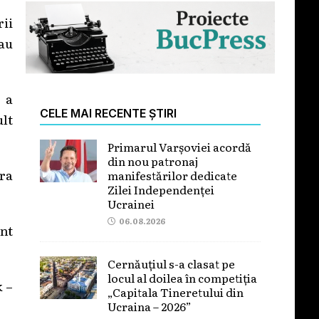
rii
au
 a
CELE MAI RECENTE ȘTIRI
lt
Primarul Varșoviei acordă
din nou patronaj
ara
manifestărilor dedicate
Zilei Independenței
Ucrainei
06.08.2026
nt
Cernăuțiul s-a clasat pe
locul al doilea în competiția
k –
„Capitala Tineretului din
Ucraina – 2026”