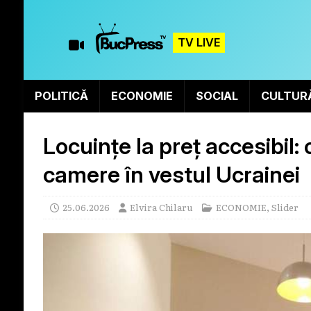
TV LIVE
POLITICĂ
ECONOMIE
SOCIAL
CULTUR
Locuințe la preț accesibil: 
camere în vestul Ucrainei
25.06.2026
Elvira Chilaru
ECONOMIE
,
Slider