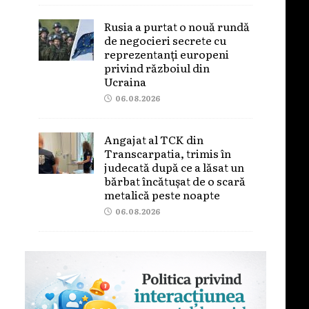
Rusia a purtat o nouă rundă
de negocieri secrete cu
reprezentanți europeni
privind războiul din
Ucraina
06.08.2026
Angajat al TCK din
Transcarpatia, trimis în
judecată după ce a lăsat un
bărbat încătușat de o scară
metalică peste noapte
06.08.2026