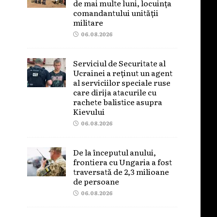
de mai multe luni, locuința
comandantului unității
militare
06.08.2026
Serviciul de Securitate al
Ucrainei a reținut un agent
al serviciilor speciale ruse
care dirija atacurile cu
rachete balistice asupra
Kievului
06.08.2026
De la începutul anului,
frontiera cu Ungaria a fost
traversată de 2,3 milioane
de persoane
06.08.2026