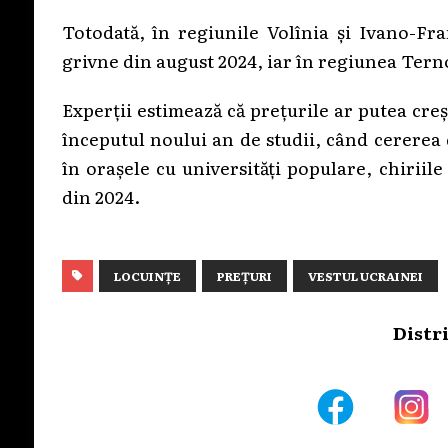
Totodată, în regiunile Volînia și Ivano-Fr
grivne din august 2024, iar în regiunea Terno
Experții estimează că prețurile ar putea creș
începutul noului an de studii, când cererea 
în orașele cu universități populare, chirii
din 2024.
LOCUINȚE
PREȚURI
VESTUL UCRAINEI
Distr