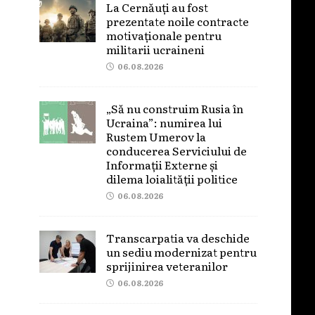
La Cernăuți au fost
prezentate noile contracte
motivaționale pentru
militarii ucraineni
06.08.2026
„Să nu construim Rusia în
Ucraina”: numirea lui
Rustem Umerov la
conducerea Serviciului de
Informații Externe și
dilema loialității politice
06.08.2026
Transcarpatia va deschide
un sediu modernizat pentru
sprijinirea veteranilor
06.08.2026