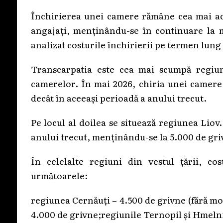
Închirierea unei camere rămâne cea mai acce
angajați, menținându-se în continuare la m
analizat costurile închirierii pe termen lung
Transcarpatia este cea mai scumpă regiun
camerelor. În mai 2026, chiria unei camere
decât în aceeași perioadă a anului trecut.
Pe locul al doilea se situează regiunea Liov
anului trecut, menținându-se la 5.000 de gri
În celelalte regiuni din vestul țării, c
următoarele:
regiunea Cernăuți – 4.500 de grivne (fără mod
4.000 de grivne;regiunile Ternopil și Hmelni