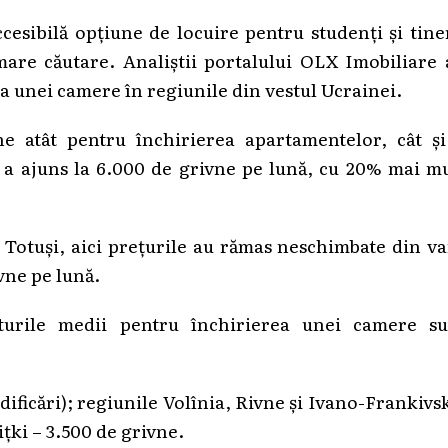
sibilă opțiune de locuire pentru studenți și tine
are căutare. Analiștii portalului OLX Imobiliare 
 a unei camere în regiunile din vestul Ucrainei.
e atât pentru închirierea apartamentelor, cât și
 a ajuns la 6.000 de grivne pe lună, cu 20% mai mu
. Totuși, aici prețurile au rămas neschimbate din v
vne pe lună.
osturile medii pentru închirierea unei camere su
ificări); regiunile Volînia, Rivne și Ivano-Frankivs
țki – 3.500 de grivne.