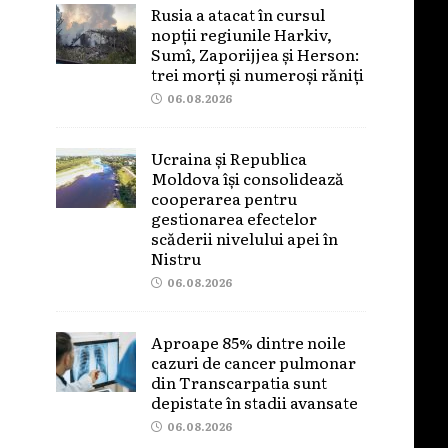
Rusia a atacat în cursul
nopții regiunile Harkiv,
Sumî, Zaporijjea și Herson:
trei morți și numeroși răniți
06.08.2026
Ucraina și Republica
Moldova își consolidează
cooperarea pentru
gestionarea efectelor
scăderii nivelului apei în
Nistru
06.08.2026
Aproape 85% dintre noile
cazuri de cancer pulmonar
din Transcarpatia sunt
depistate în stadii avansate
06.08.2026