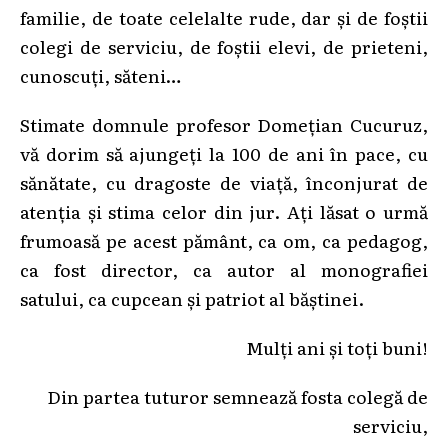
familie, de toate celelalte rude, dar și de foștii
colegi de serviciu, de foștii elevi, de prieteni,
cunoscuți, săteni…
Stimate domnule profesor Domețian Cucuruz,
vă dorim să ajungeți la 100 de ani în pace, cu
sănătate, cu dragoste de viață, înconjurat de
atenția și stima celor din jur. Ați lăsat o urmă
frumoasă pe acest pământ, ca om, ca pedagog,
ca fost director, ca autor al monografiei
satului, ca cupcean și patriot al băștinei.
Mulți ani și toți buni!
Din partea tuturor semnează fosta colegă de
serviciu,