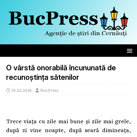
O vârstă onorabilă încununată de
recunoștința sătenilor
19.02.2024
BucPress
Trece viața cu zile mai bune și zile mai grele,
după zi vine noapte, după seară dimineața,