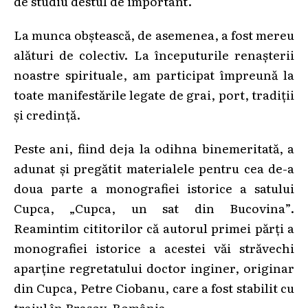
de studiu destul de important.
La munca obștească, de asemenea, a fost mereu
alături de colectiv. La începuturile renașterii
noastre spirituale, am participat împreună la
toate manifestările legate de grai, port, tradiții
și credință.
Peste ani, fiind deja la odihna binemeritată, a
adunat și pregătit materialele pentru cea de-a
doua parte a monografiei istorice a satului
Cupca, „Cupca, un sat din Bucovina”.
Reamintim cititorilor că autorul primei părți a
monografiei istorice a acestei văi străvechi
aparține regretatului doctor inginer, originar
din Cupca, Petre Ciobanu, care a fost stabilit cu
traiul în Brașov, România.