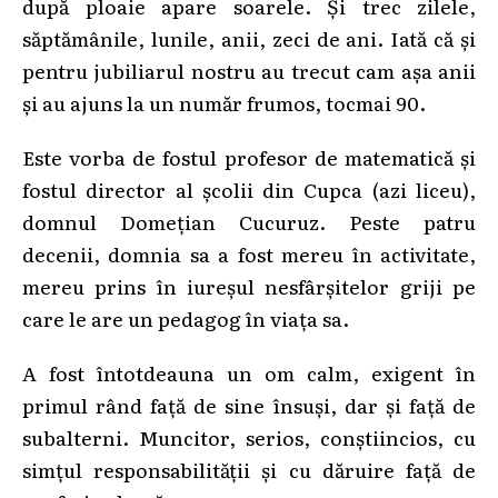
după ploaie apare soarele. Și trec zilele,
săptămânile, lunile, anii, zeci de ani. Iată că și
pentru jubiliarul nostru au trecut cam așa anii
și au ajuns la un număr frumos, tocmai 90.
Este vorba de fostul profesor de matematică și
fostul director al școlii din Cupca (azi liceu),
domnul Domețian Cucuruz. Peste patru
decenii, domnia sa a fost mereu în activitate,
mereu prins în iureșul nesfârșitelor griji pe
care le are un pedagog în viața sa.
A fost întotdeauna un om calm, exigent în
primul rând față de sine însuși, dar și față de
subalterni. Muncitor, serios, conștiincios, cu
simțul responsabilității și cu dăruire față de