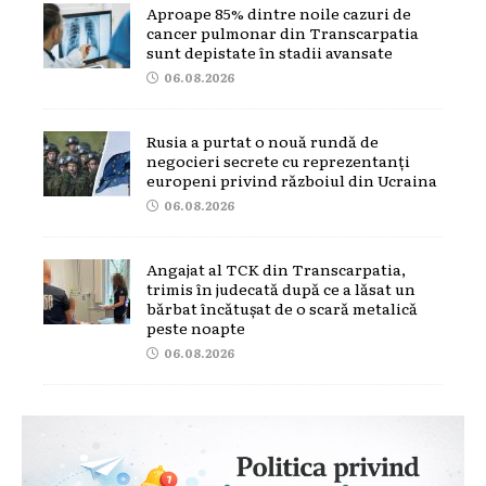
Aproape 85% dintre noile cazuri de
cancer pulmonar din Transcarpatia
sunt depistate în stadii avansate
06.08.2026
Rusia a purtat o nouă rundă de
negocieri secrete cu reprezentanți
europeni privind războiul din Ucraina
06.08.2026
Angajat al TCK din Transcarpatia,
trimis în judecată după ce a lăsat un
bărbat încătușat de o scară metalică
peste noapte
06.08.2026