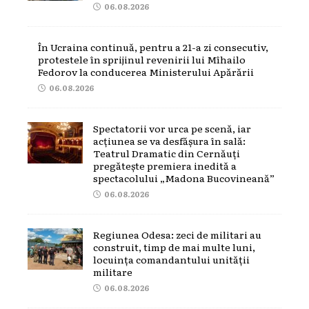
06.08.2026
În Ucraina continuă, pentru a 21-a zi consecutiv,
protestele în sprijinul revenirii lui Mîhailo
Fedorov la conducerea Ministerului Apărării
06.08.2026
Spectatorii vor urca pe scenă, iar
acțiunea se va desfășura în sală:
Teatrul Dramatic din Cernăuți
pregătește premiera inedită a
spectacolului „Madona Bucovineană”
06.08.2026
Regiunea Odesa: zeci de militari au
construit, timp de mai multe luni,
locuința comandantului unității
militare
06.08.2026