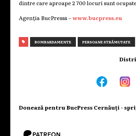
dintre care aproape 2 700 locuri sunt ocupat
Agenția BucPresss –
www.bucpress.eu
BOMBARDAMENTE
PERSOANE STRĂMUTATE
Distr
Donează pentru BucPress Cernăuți - sprij