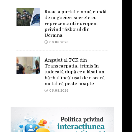
Rusia a purtat o nouă rundă
de negocieri secrete cu
reprezentanți europeni
privind războiul din
Ucraina
06.08.2026
Angajat al TCK din
Transcarpatia, trimis în
judecată după ce a lăsat un
bărbat încătușat de o scară
metalică peste noapte
06.08.2026