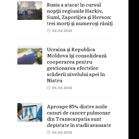
Rusia a atacat în cursul
nopții regiunile Harkiv,
Sumî, Zaporijjea și Herson:
trei morți și numeroși răniți
06.08.2026
Ucraina și Republica
Moldova își consolidează
cooperarea pentru
gestionarea efectelor
scăderii nivelului apei în
Nistru
06.08.2026
Aproape 85% dintre noile
cazuri de cancer pulmonar
din Transcarpatia sunt
depistate în stadii avansate
06.08.2026