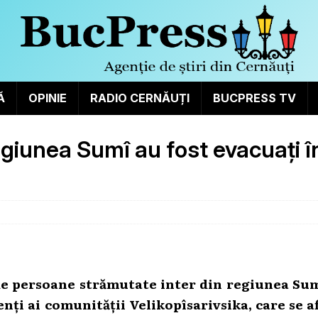
Ă
OPINIE
RADIO CERNĂUȚI
BUCPRESS TV
egiunea Sumî au fost evacuați î
 de persoane strămutate inter din regiunea Sum
enți ai comunității Velikopîsarivsika, care se af