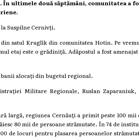
ă. În ultimele două săptămâni, comunitatea a fo
riene.
 la Suspilne Cernivți.
t din satul Kruglîk din comunitatea Hotin. Pe vrem
imul etaj este o grădiniță. Adăpostul a fost amenajat
 banii alocați din bugetul regional.
istrației Militare Regionale, Ruslan Zaparaniuk, 
ară largă, regiunea Cernăuți a primit peste 100 mii
iesc 80 mii de persoane strămutate. În 74 de institu
3 300 de locuri pentru plasarea persoanelor strămuta