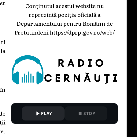
st
Conținutul acestui website nu
reprezintă poziția oficială a
Departamentului pentru Românii de
Pretutindeni
https://dprp.gov.ro/web/
uri
 la
în
 de
PLAY
STOP
ții
te,