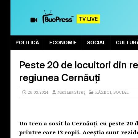
TV LIVE
POLITICĂ
ECONOMIE
SOCIAL
CULTUR
Peste 20 de locuitori din r
regiunea Cernăuți
26.03.2024
Mariana Struț
RĂZBOI
,
SOCIAL
Un tren a sosit la Cernăuți cu peste 20
printre care 13 copii. Aceștia sunt rezid