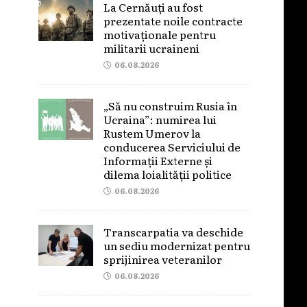
La Cernăuți au fost
prezentate noile contracte
motivaționale pentru
militarii ucraineni
06.08.2026
„Să nu construim Rusia în
Ucraina”: numirea lui
Rustem Umerov la
conducerea Serviciului de
Informații Externe și
dilema loialității politice
06.08.2026
Transcarpatia va deschide
un sediu modernizat pentru
sprijinirea veteranilor
06.08.2026