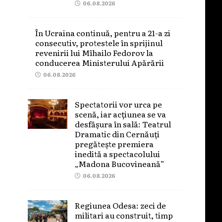
06.08.2026
În Ucraina continuă, pentru a 21-a zi
consecutiv, protestele în sprijinul
revenirii lui Mîhailo Fedorov la
conducerea Ministerului Apărării
06.08.2026
Spectatorii vor urca pe
scenă, iar acțiunea se va
desfășura în sală: Teatrul
Dramatic din Cernăuți
pregătește premiera
inedită a spectacolului
„Madona Bucovineană”
06.08.2026
Regiunea Odesa: zeci de
militari au construit, timp