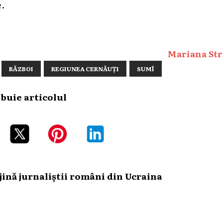
e.
Mariana Str
RĂZBOI
REGIUNEA CERNĂUȚI
SUMÎ
ibuie articolul
ină jurnaliștii români din Ucraina