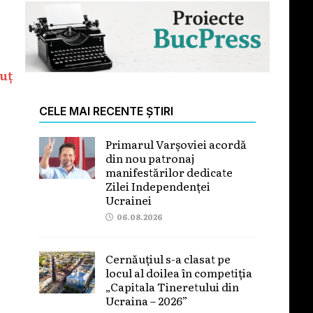
uț
CELE MAI RECENTE ȘTIRI
Primarul Varșoviei acordă
din nou patronaj
manifestărilor dedicate
Zilei Independenței
Ucrainei
06.08.2026
Cernăuțiul s-a clasat pe
locul al doilea în competiția
„Capitala Tineretului din
Ucraina – 2026”