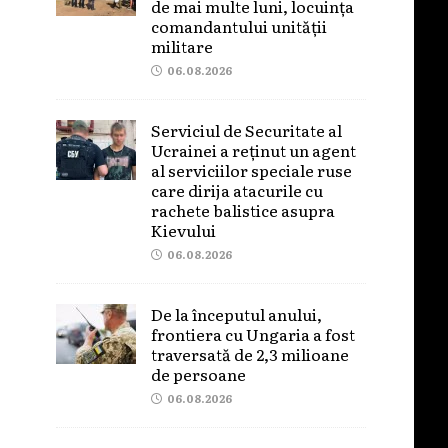
de mai multe luni, locuința
comandantului unității
militare
06.08.2026
Serviciul de Securitate al
Ucrainei a reținut un agent
al serviciilor speciale ruse
care dirija atacurile cu
rachete balistice asupra
Kievului
06.08.2026
De la începutul anului,
frontiera cu Ungaria a fost
traversată de 2,3 milioane
de persoane
06.08.2026