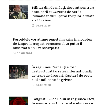
Militar din Cernăuți, decorat pentru a
doua oară cu „Crucea de Aur” a
Comandantului-șef al Forțelor Armate
ale Ucrainei
06.08.2026
Perseidele vor atinge punctul maxim în noaptea
de 12 spre 13 august. Fenomenul va putea fi
observat și în Transcarpatia
06.08.2026
În regiunea Cernăuți a fost
destructurată o rețea internațională
de trafic de droguri. Captură de peste
40 de milioane de grivne
06.08.2026
6 august – Zi de Doliu în regiunea Kiev,
în memoria victimelor atacului rusesc