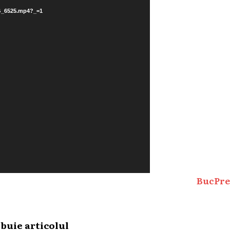
MG_6525.mp4?_=1
BucPre
ibuie articolul