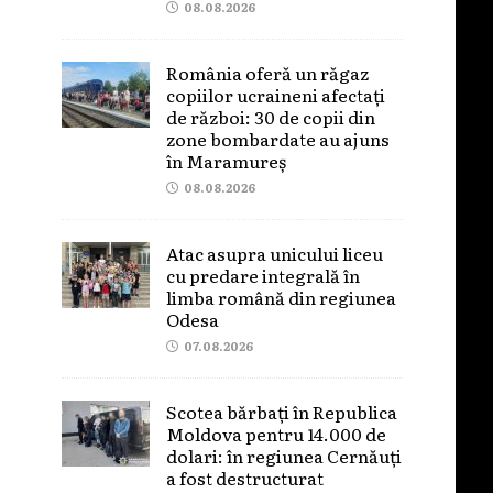
08.08.2026
România oferă un răgaz
copiilor ucraineni afectați
de război: 30 de copii din
zone bombardate au ajuns
în Maramureș
08.08.2026
Atac asupra unicului liceu
cu predare integrală în
limba română din regiunea
Odesa
07.08.2026
Scotea bărbați în Republica
Moldova pentru 14.000 de
dolari: în regiunea Cernăuți
a fost destructurat