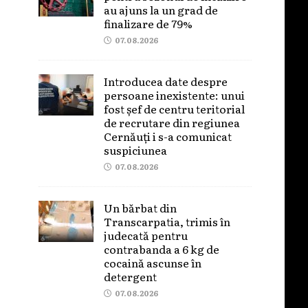
au ajuns la un grad de
finalizare de 79%
07.08.2026
Introducea date despre
persoane inexistente: unui
fost șef de centru teritorial
de recrutare din regiunea
Cernăuți i s-a comunicat
suspiciunea
07.08.2026
Un bărbat din
Transcarpatia, trimis în
judecată pentru
contrabanda a 6 kg de
cocaină ascunse în
detergent
07.08.2026