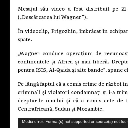
Mesajul său video a fost distribuit pe 
(„Descărcarea lui Wagner”).
În videoclip, Prigozhin, îmbrăcat în echipam
spate.
„Wagner conduce operaţiuni de recunoaşt
continentele şi Africa şi mai liberă. Drept
pentru ISIS, Al-Qaida şi alte bande”, spune el
Pe lângă faptul că a comis crime de război î
criminali şi violatori condamnaţi şi i-a tri
drepturile omului şi că a comis acte de t
Centrafricană, Sudan şi Mozambic.
Player
Media error: Format(s) not supported or source(s) not fou