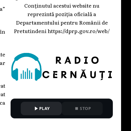
Conținutul acestui website nu
a”
reprezintă poziția oficială a
Departamentului pentru Românii de
Pretutindeni
https://dprp.gov.ro/web/
 în
te
mar
rat
cat
ca
PLAY
STOP