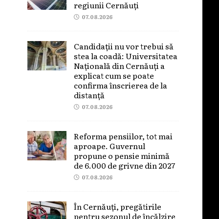
regiunii Cernăuți
07.08.2026
Candidații nu vor trebui să
stea la coadă: Universitatea
Națională din Cernăuți a
explicat cum se poate
confirma înscrierea de la
distanță
07.08.2026
Reforma pensiilor, tot mai
aproape. Guvernul
propune o pensie minimă
de 6.000 de grivne din 2027
07.08.2026
În Cernăuți, pregătirile
pentru sezonul de încălzire