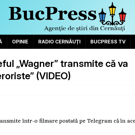
Ă
OPINIE
RADIO CERNĂUȚI
BUCPRESS TV
 Șeful „Wagner” transmite că va
eroriste” (VIDEO)
ansmite într-o filmare postată pe Telegram că în ac