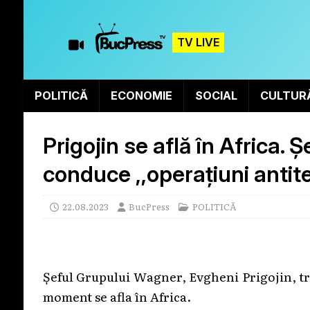
TV LIVE
POLITICĂ
ECONOMIE
SOCIAL
CULTUR
Prigojin se află în Africa.
conduce ,,operațiuni antit
22.08.2023
BucPress
POLITICĂ
Şeful Grupului Wagner, Evgheni Prigojin, tr
moment se afla în Africa.