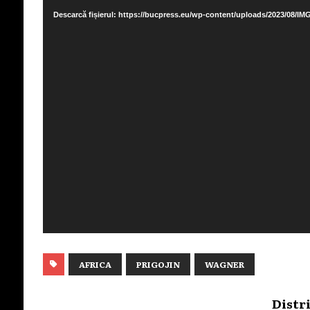
video
Descarcă fișierul: https://bucpress.eu/wp-content/uploads/2023/08/I
AFRICA
PRIGOJIN
WAGNER
Distr