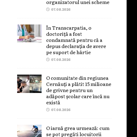
organizatorul unei scheme
07.08.2026
În Transcarpatia, o
doctoriță a fost
condamnată pentru că a
depus declarația de avere
pe suport de hârtie
07.08.2026
O comunitate din regiunea
Cernăuți a plătit 15 milioane
de grivne pentru un
adăpost școlar care încă nu
există
07.08.2026
O iarnă grea urmează: cum
se pot pregăti locuitorii