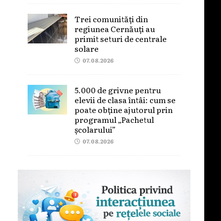
Trei comunități din
regiunea Cernăuți au
primit seturi de centrale
solare
07.08.2026
5.000 de grivne pentru
elevii de clasa întâi: cum se
poate obține ajutorul prin
programul „Pachetul
școlarului”
07.08.2026