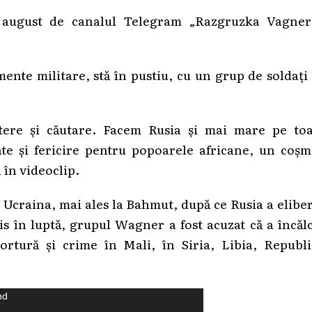
21 august de canalul Telegram „Razgruzka Vagner
ente militare, stă în pustiu, cu un grup de soldaţi
ere şi căutare. Facem Rusia şi mai mare pe toa
ate şi fericire pentru popoarele africane, un coş
 în videoclip.
n Ucraina, mai ales la Bahmut, după ce Rusia a elibe
mis în luptă, grupul Wagner a fost acuzat că a încăl
ortură şi crime în Mali, în Siria, Libia, Republi
nd