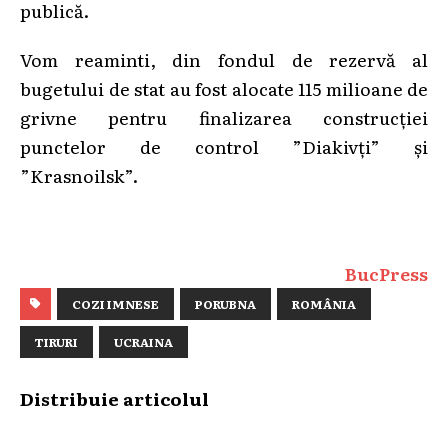
publică.
Vom reaminti, din fondul de rezervă al
bugetului de stat au fost alocate 115 milioane de
grivne pentru finalizarea construcției
punctelor de control ”Diakivți” și
”Krasnoilsk”.
BucPress
COZI IMNESE
PORUBNA
ROMÂNIA
TIRURI
UCRAINA
Distribuie articolul