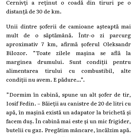
Cernivți a reținut o coadă din tiruri pe o
distanță de 30 de km.
Unii dintre șoferii de camioane așteaptă mai
mult de o săptămână. Într-o zi parcurg
aproximativ 7 km, afirmă șoferul Oleksandr
Bilozor. ”Toate zilele mașina se află la
marginea drumului. Sunt condiții pentru
alimentarea tirului cu combustibil, alte
condiții nu avem. E pădure…”.
”Dormim în cabină, spune un alt șofer de tir,
Iosif Fedin. – Băieții au canistre de 20 de litri cu
apă, în mașină există un adapator la brichetă și
facem duș. În cabină mai este și un mic frigider,
butelii cu gaz. Pregătim mâncare, încălzim apă.