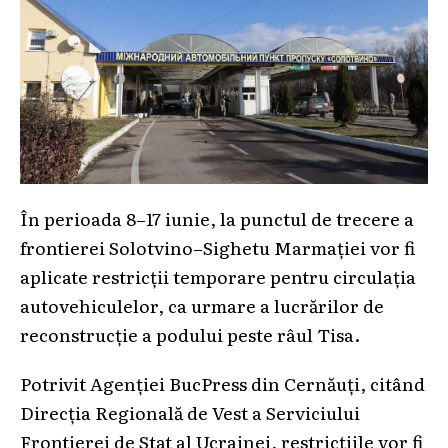
În perioada 8–17 iunie, la punctul de trecere a
frontierei Solotvino–Sighetu Marmației vor fi
aplicate restricții temporare pentru circulația
autovehiculelor, ca urmare a lucrărilor de
reconstrucție a podului peste râul Tisa.
Potrivit Agenției BucPress din Cernăuți, citând
Direcția Regională de Vest a Serviciului
Frontierei de Stat al Ucrainei, restricțiile vor fi