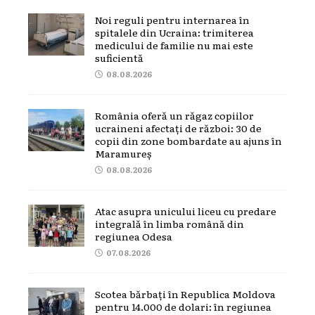
Noi reguli pentru internarea în
spitalele din Ucraina: trimiterea
medicului de familie nu mai este
suficientă
08.08.2026
România oferă un răgaz copiilor
ucraineni afectați de război: 30 de
copii din zone bombardate au ajuns în
Maramureș
08.08.2026
Atac asupra unicului liceu cu predare
integrală în limba română din
regiunea Odesa
07.08.2026
Scotea bărbați în Republica Moldova
pentru 14.000 de dolari: în regiunea