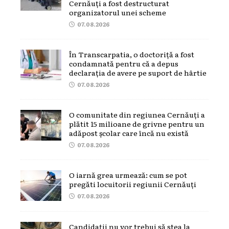
Cernăuți a fost destructurat
organizatorul unei scheme
07.08.2026
În Transcarpatia, o doctoriță a fost
condamnată pentru că a depus
declarația de avere pe suport de hârtie
07.08.2026
O comunitate din regiunea Cernăuți a
plătit 15 milioane de grivne pentru un
adăpost școlar care încă nu există
07.08.2026
O iarnă grea urmează: cum se pot
pregăti locuitorii regiunii Cernăuți
07.08.2026
Candidații nu vor trebui să stea la