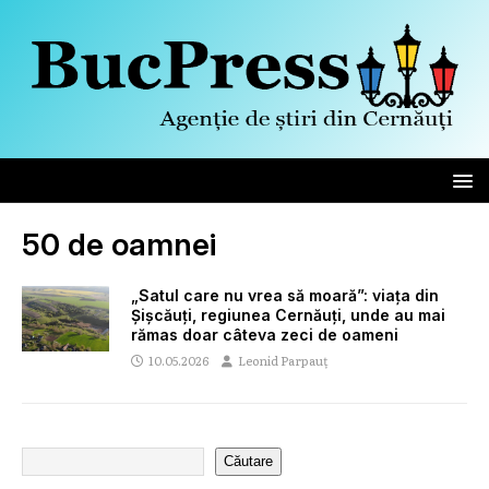
50 de oamnei
„Satul care nu vrea să moară”: viața din
Șișсăuți, regiunea Cernăuți, unde au mai
rămas doar câteva zeci de oameni
10.05.2026
Leonid Parpauț
Căutare