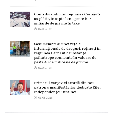
Contribuabilii din regiunea Cernăuți
au plătit, în șapte luni, peste 10,6
miliarde de grivne în taxe
07.08.2026
Șase membri ai unei rețele
internaționale de droguri, reținuți în
regiunea Cernăuți: substanțe
psihotrope confiscate în valoare de
peste 40 de milioane de grivne
07.08.2026
Primarul Varșoviei acordă din nou
patronaj manifestărilor dedicate Zilei
Independenței Ucrainei
06.08.2026