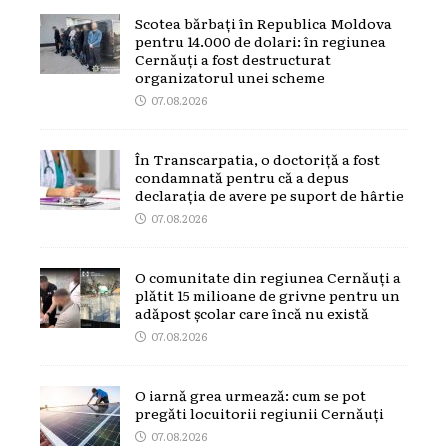
Scotea bărbați în Republica Moldova
pentru 14.000 de dolari: în regiunea
Cernăuți a fost destructurat
organizatorul unei scheme
07.08.2026
În Transcarpatia, o doctoriță a fost
condamnată pentru că a depus
declarația de avere pe suport de hârtie
07.08.2026
O comunitate din regiunea Cernăuți a
plătit 15 milioane de grivne pentru un
adăpost școlar care încă nu există
07.08.2026
O iarnă grea urmează: cum se pot
pregăti locuitorii regiunii Cernăuți
07.08.2026