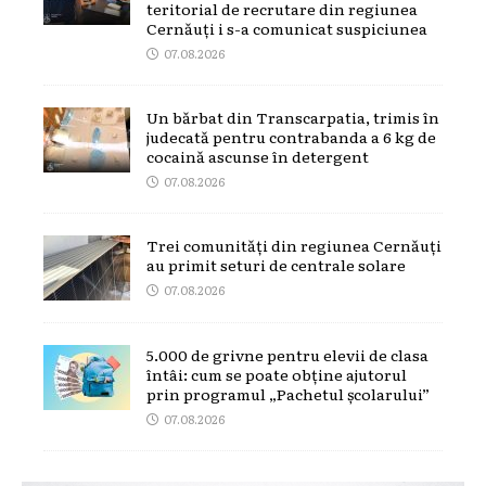
teritorial de recrutare din regiunea
Cernăuți i s-a comunicat suspiciunea
07.08.2026
Un bărbat din Transcarpatia, trimis în
judecată pentru contrabanda a 6 kg de
cocaină ascunse în detergent
07.08.2026
Trei comunități din regiunea Cernăuți
au primit seturi de centrale solare
07.08.2026
5.000 de grivne pentru elevii de clasa
întâi: cum se poate obține ajutorul
prin programul „Pachetul școlarului”
07.08.2026