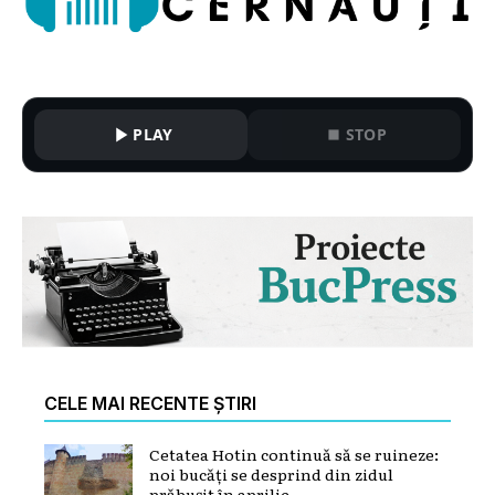
PLAY
STOP
CELE MAI RECENTE ȘTIRI
Cetatea Hotin continuă să se ruineze:
noi bucăți se desprind din zidul
prăbușit în aprilie