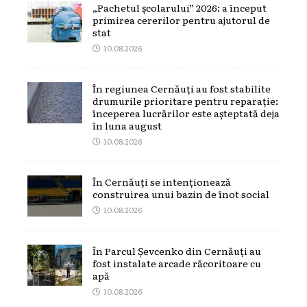
„Pachetul școlarului” 2026: a început
primirea cererilor pentru ajutorul de
stat
10.08.2026
În regiunea Cernăuți au fost stabilite
drumurile prioritare pentru reparație:
începerea lucrărilor este așteptată deja
în luna august
10.08.2026
În Cernăuți se intenționează
construirea unui bazin de înot social
10.08.2026
În Parcul Șevcenko din Cernăuți au
fost instalate arcade răcoritoare cu
apă
10.08.2026