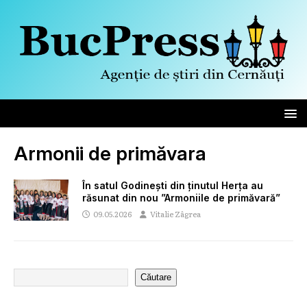
Armonii de primăvara
În satul Godinești din ținutul Herța au
răsunat din nou ”Armoniile de primăvară”
09.05.2026
Vitalie Zâgrea
Căutare