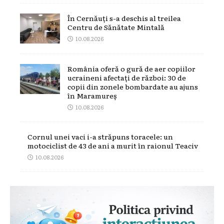
În Cernăuți s-a deschis al treilea
Centru de Sănătate Mintală
10.08.2026
România oferă o gură de aer copiilor
ucraineni afectați de război: 30 de
copii din zonele bombardate au ajuns
în Maramureș
10.08.2026
Cornul unei vaci i-a străpuns toracele: un
motociclist de 43 de ani a murit în raionul Teaciv
10.08.2026