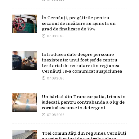
În Cernăuți, pregătirile pentru
sezonul de încălzire au ajuns la un
grad de finalizare de 79%
07.08.2026
Introducea date despre persoane
inexistente: unui fost șef de centru
teritorial de recrutare din regiunea
Cernăuți i s-a comunicat suspiciunea
07.08.2026
Un bărbat din Transcarpatia, trimis în
judecată pentru contrabanda a 6 kg de
cocaină ascunse în detergent
07.08.2026
Trei comunități din regiunea Cernăuți
au primit seturi de centrale solare