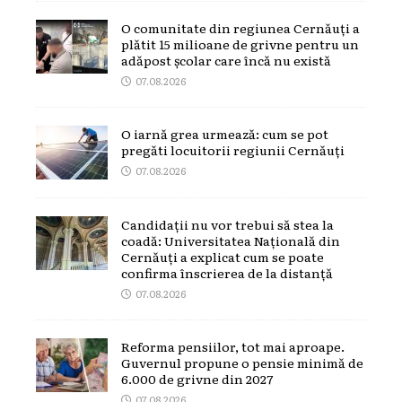
O comunitate din regiunea Cernăuți a
plătit 15 milioane de grivne pentru un
adăpost școlar care încă nu există
07.08.2026
O iarnă grea urmează: cum se pot
pregăti locuitorii regiunii Cernăuți
07.08.2026
Candidații nu vor trebui să stea la
coadă: Universitatea Națională din
Cernăuți a explicat cum se poate
confirma înscrierea de la distanță
07.08.2026
Reforma pensiilor, tot mai aproape.
Guvernul propune o pensie minimă de
6.000 de grivne din 2027
07.08.2026