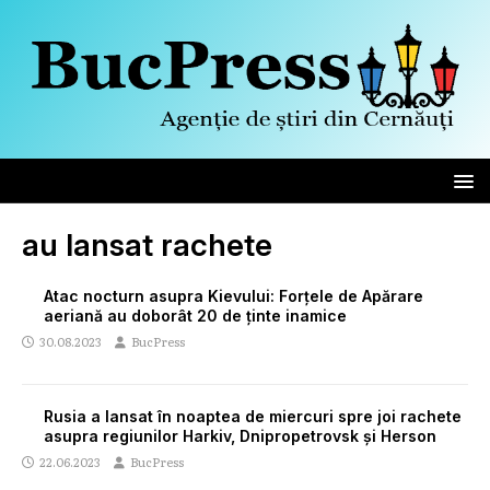
au lansat rachete
Atac nocturn asupra Kievului: Forțele de Apărare
aeriană au doborât 20 de ținte inamice
30.08.2023
BucPress
Rusia a lansat în noaptea de miercuri spre joi rachete
asupra regiunilor Harkiv, Dnipropetrovsk și Herson
22.06.2023
BucPress