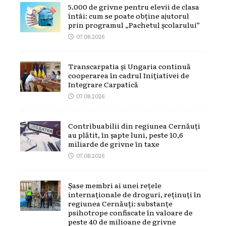
5.000 de grivne pentru elevii de clasa
întâi: cum se poate obține ajutorul
prin programul „Pachetul școlarului”
07.08.2026
Transcarpatia și Ungaria continuă
cooperarea în cadrul Inițiativei de
Integrare Carpatică
07.08.2026
Contribuabilii din regiunea Cernăuți
au plătit, în șapte luni, peste 10,6
miliarde de grivne în taxe
07.08.2026
Șase membri ai unei rețele
internaționale de droguri, reținuți în
regiunea Cernăuți: substanțe
psihotrope confiscate în valoare de
peste 40 de milioane de grivne