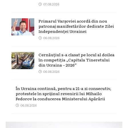
07.08.2026
Primarul Varșoviei acordă din nou
patronaj manifestărilor dedicate Zilei
Independenței Ucrainei
06.08.2026
Cernăuțiul s-a clasat pe locul al doilea
în competiția „Capitala Tineretului
din Ucraina – 2026”
06.08.2026
În Ucraina continuă, pentru a 21-a zi consecutiv,
protestele în sprijinul revenirii lui Mîhailo
Fedorov la conducerea Ministerului Apărării
06.08.2026