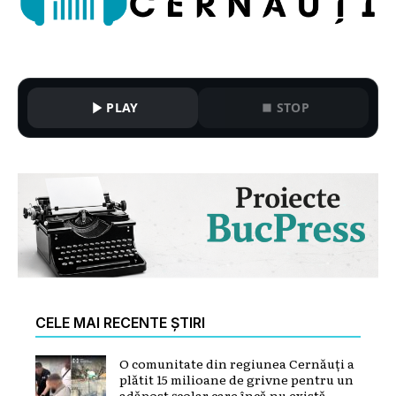
PLAY
STOP
CELE MAI RECENTE ȘTIRI
O comunitate din regiunea Cernăuți a
plătit 15 milioane de grivne pentru un
adăpost școlar care încă nu există