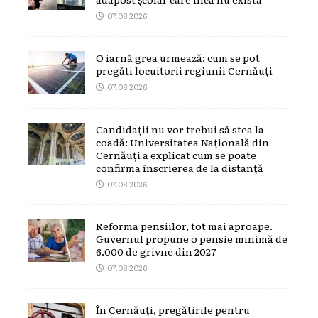
07.08.2026
O iarnă grea urmează: cum se pot
pregăti locuitorii regiunii Cernăuți
07.08.2026
Candidații nu vor trebui să stea la
coadă: Universitatea Națională din
Cernăuți a explicat cum se poate
confirma înscrierea de la distanță
07.08.2026
Reforma pensiilor, tot mai aproape.
Guvernul propune o pensie minimă de
6.000 de grivne din 2027
07.08.2026
În Cernăuți, pregătirile pentru