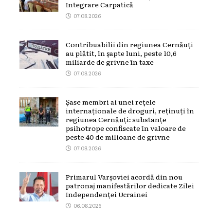
Integrare Carpatică
07.08.2026
Contribuabilii din regiunea Cernăuți
au plătit, în șapte luni, peste 10,6
miliarde de grivne în taxe
07.08.2026
Șase membri ai unei rețele
internaționale de droguri, reținuți în
regiunea Cernăuți: substanțe
psihotrope confiscate în valoare de
peste 40 de milioane de grivne
07.08.2026
Primarul Varșoviei acordă din nou
patronaj manifestărilor dedicate Zilei
Independenței Ucrainei
06.08.2026