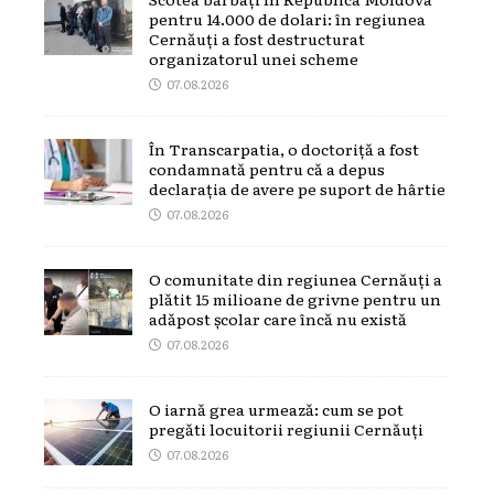
pentru 14.000 de dolari: în regiunea
Cernăuți a fost destructurat
organizatorul unei scheme
07.08.2026
În Transcarpatia, o doctoriță a fost
condamnată pentru că a depus
declarația de avere pe suport de hârtie
07.08.2026
O comunitate din regiunea Cernăuți a
plătit 15 milioane de grivne pentru un
adăpost școlar care încă nu există
07.08.2026
O iarnă grea urmează: cum se pot
pregăti locuitorii regiunii Cernăuți
07.08.2026