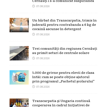
Cernăuți i s-a comunicat suspiciunea
07.08.2026
Un bărbat din Transcarpatia, trimis în
judecată pentru contrabanda a 6 kg de
cocaină ascunse în detergent
07.08.2026
Trei comunități din regiunea Cernăuți
au primit seturi de centrale solare
07.08.2026
5.000 de grivne pentru elevii de clasa
întâi: cum se poate obține ajutorul
prin programul „Pachetul școlarului”
07.08.2026
Transcarpatia și Ungaria continuă
cooperarea în cadrul Inițiativei de