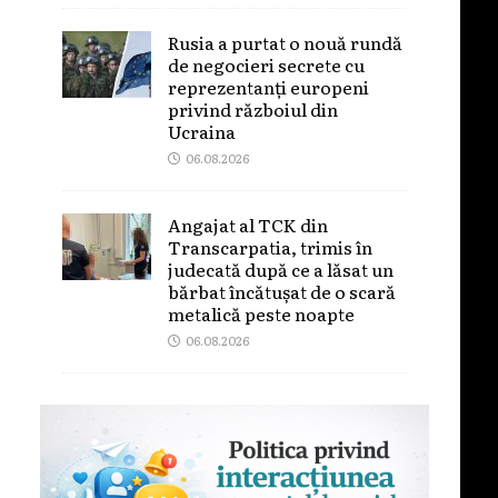
Rusia a purtat o nouă rundă
de negocieri secrete cu
reprezentanți europeni
privind războiul din
Ucraina
06.08.2026
Angajat al TCK din
Transcarpatia, trimis în
judecată după ce a lăsat un
bărbat încătușat de o scară
metalică peste noapte
06.08.2026