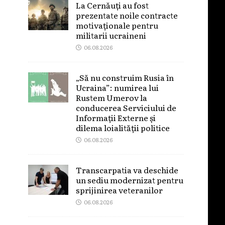
La Cernăuți au fost
prezentate noile contracte
motivaționale pentru
militarii ucraineni
06.08.2026
„Să nu construim Rusia în
Ucraina”: numirea lui
Rustem Umerov la
conducerea Serviciului de
Informații Externe și
dilema loialității politice
06.08.2026
Transcarpatia va deschide
un sediu modernizat pentru
sprijinirea veteranilor
06.08.2026