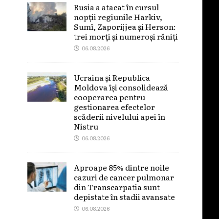
Rusia a atacat în cursul
nopții regiunile Harkiv,
Sumî, Zaporijjea și Herson:
trei morți și numeroși răniți
06.08.2026
Ucraina și Republica
Moldova își consolidează
cooperarea pentru
gestionarea efectelor
scăderii nivelului apei în
Nistru
06.08.2026
Aproape 85% dintre noile
cazuri de cancer pulmonar
din Transcarpatia sunt
depistate în stadii avansate
06.08.2026