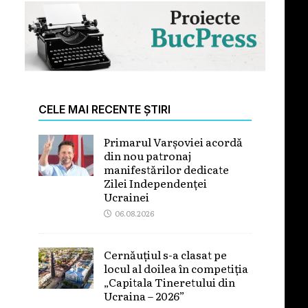
CELE MAI RECENTE ȘTIRI
Primarul Varșoviei acordă
din nou patronaj
manifestărilor dedicate
Zilei Independenței
Ucrainei
06.08.2026
Cernăuțiul s-a clasat pe
locul al doilea în competiția
„Capitala Tineretului din
Ucraina – 2026”