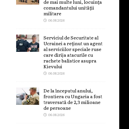
de mai multe luni, locuința
comandantului unității
militare
06.08.2026
Serviciul de Securitate al
Ucrainei a reținut un agent
al serviciilor speciale ruse
care dirija atacurile cu
rachete balistice asupra
Kievului
06.08.2026
De la începutul anului,
frontiera cu Ungaria a fost
traversată de 2,3 milioane
de persoane
06.08.2026