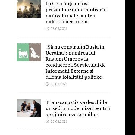
La Cernăuți au fost
prezentate noile contracte
motivaționale pentru
militarii ucraineni
06.08.2026
„Să nu construim Rusia în
Ucraina”: numirea lui
Rustem Umerov la
conducerea Serviciului de
Informații Externe și
dilema loialității politice
06.08.2026
Transcarpatia va deschide
un sediu modernizat pentru
sprijinirea veteranilor
06.08.2026