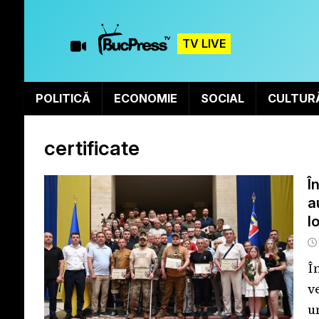
TV LIVE
POLITICĂ
ECONOMIE
SOCIAL
CULTUR
certificate
Î
a
l
Î
v
u