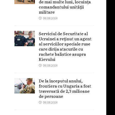
de mai multe luni, locuința
comandantului unității
militare
06.08.2026
Serviciul de Securitate al
Ucrainei a reținut un agent
al serviciilor speciale ruse
care dirija atacurile cu
rachete balistice asupra
Kievului
06.08.2026
De la începutul anului,
frontiera cu Ungaria a fost
traversată de 2,3 milioane
de persoane
06.08.2026