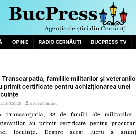
Ă
OPINIE
RADIO CERNĂUȚI
BUCPRESS TV
n Transcarpatia, familiile militarilor și veteranilo
u primit certificate pentru achiziționarea unei
ocuințe
24.06.2026
Elvira Chilaru
n Transcarpatia, 38 de familii ale militarilor 
eteranilor au primit certificate pentru procurar
nei locuințe. Despre acest lucru a anunț