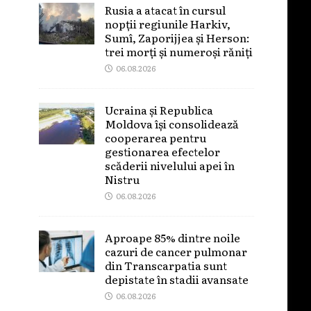
Rusia a atacat în cursul
nopții regiunile Harkiv,
Sumî, Zaporijjea și Herson:
trei morți și numeroși răniți
06.08.2026
Ucraina și Republica
Moldova își consolidează
cooperarea pentru
gestionarea efectelor
scăderii nivelului apei în
Nistru
06.08.2026
Aproape 85% dintre noile
cazuri de cancer pulmonar
din Transcarpatia sunt
depistate în stadii avansate
06.08.2026