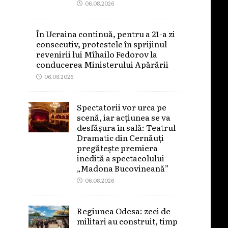
06.08.2026
În Ucraina continuă, pentru a 21-a zi
consecutiv, protestele în sprijinul
revenirii lui Mîhailo Fedorov la
conducerea Ministerului Apărării
06.08.2026
Spectatorii vor urca pe
scenă, iar acțiunea se va
desfășura în sală: Teatrul
Dramatic din Cernăuți
pregătește premiera
inedită a spectacolului
„Madona Bucovineană”
06.08.2026
Regiunea Odesa: zeci de
militari au construit, timp