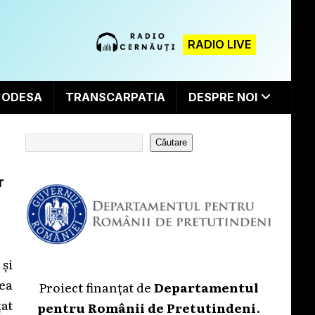
RADIO LIVE
ODESA
TRANSCARPATIA
DESPRE NOI
Căutare
r
și
ea
Proiect finanțat de
Departamentul
at
pentru Românii de Pretutindeni
.