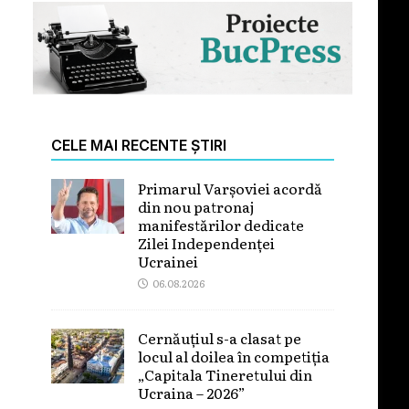
CELE MAI RECENTE ȘTIRI
Primarul Varșoviei acordă
din nou patronaj
manifestărilor dedicate
Zilei Independenței
Ucrainei
06.08.2026
Cernăuțiul s-a clasat pe
locul al doilea în competiția
„Capitala Tineretului din
Ucraina – 2026”