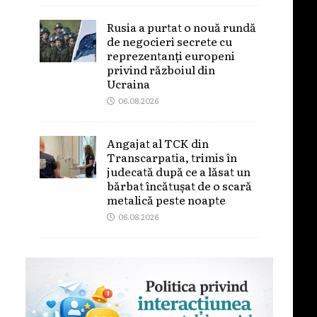
Rusia a purtat o nouă rundă
de negocieri secrete cu
reprezentanți europeni
privind războiul din
Ucraina
06.08.2026
Angajat al TCK din
Transcarpatia, trimis în
judecată după ce a lăsat un
bărbat încătușat de o scară
metalică peste noapte
06.08.2026