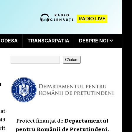
RADIO LIVE
ODESA
TRANSCARPATIA
DESPRE NOI
Căutare
n
at
 49
Proiect finanțat de
Departamentul
it
pentru Românii de Pretutindeni
.