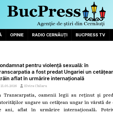
Ă
OPINIE
RADIO CERNĂUȚI
BUCPRESS TV
ondamnat pentru violență sexuală: în
ranscarpatia a fost predat Ungariei un cetățea
trăin aflat în urmărire internațională
21.05.2026
Elvira Chilaru
n Transcarpatia, oamenii legii au reținut și pred
utorităților ungare un cetățean ungar în vârstă de
e ani, aflat în urmărire internațională. Potriv