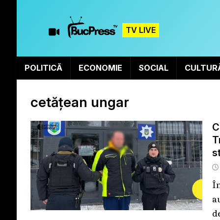
TV LIVE
POLITICĂ
ECONOMIE
SOCIAL
CULTUR
cetățean ungar
C
T
s
Î
a
d