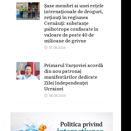
Șase membri ai unei rețele
internaționale de droguri,
reținuți în regiunea
Cernăuți: substanțe
psihotrope confiscate în
valoare de peste 40 de
milioane de grivne
07.08.2026
Primarul Varșoviei acordă
din nou patronaj
manifestărilor dedicate
Zilei Independenței
Ucrainei
06.08.2026