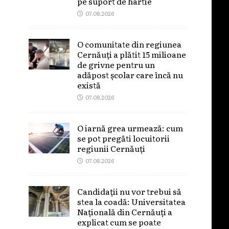
pe suport de hârtie
07.08.2026
O comunitate din regiunea
Cernăuți a plătit 15 milioane
de grivne pentru un
adăpost școlar care încă nu
există
07.08.2026
O iarnă grea urmează: cum
se pot pregăti locuitorii
regiunii Cernăuți
07.08.2026
Candidații nu vor trebui să
stea la coadă: Universitatea
Națională din Cernăuți a
explicat cum se poate