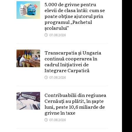
5.000 de grivne pentru
elevii de clasa întâi: cum se
poate obține ajutorul prin
programul „Pachetul
școlarului”
07.08.2026
Transcarpatia și Ungaria
continuă cooperarea în
cadrul Inițiativei de
Integrare Carpatică
07.08.2026
Contribuabilii din regiunea
Cernăuți au plătit, în șapte
luni, peste 10,6 miliarde de
grivne în taxe
07.08.2026