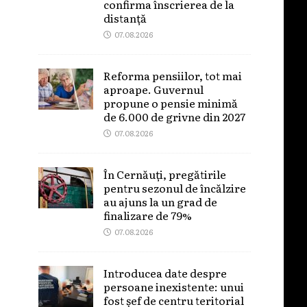
confirma înscrierea de la
distanță
07.08.2026
Reforma pensiilor, tot mai
aproape. Guvernul
propune o pensie minimă
de 6.000 de grivne din 2027
07.08.2026
În Cernăuți, pregătirile
pentru sezonul de încălzire
au ajuns la un grad de
finalizare de 79%
07.08.2026
Introducea date despre
persoane inexistente: unui
fost șef de centru teritorial