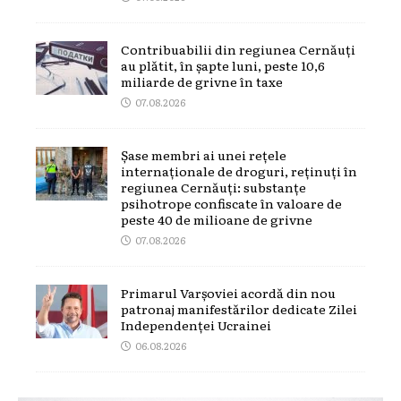
Contribuabilii din regiunea Cernăuți
au plătit, în șapte luni, peste 10,6
miliarde de grivne în taxe
07.08.2026
Șase membri ai unei rețele
internaționale de droguri, reținuți în
regiunea Cernăuți: substanțe
psihotrope confiscate în valoare de
peste 40 de milioane de grivne
07.08.2026
Primarul Varșoviei acordă din nou
patronaj manifestărilor dedicate Zilei
Independenței Ucrainei
06.08.2026